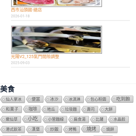
西市汕頭館-總店
2026-01-18
光陽V2_125氣門間隙調整
2025-09-03
美食
吃到飽
便當
仙人掌冰
冰沙
冰淇淋
包心粉園
咖啡
和菓子
地瓜
垃圾麵
壽司
大餅
小吃
嫰仙草
小管麵線
扁食湯
比薩
水晶餃
燒烤
炒飯
港式飲茶
漢堡
烤鴨
燒餅