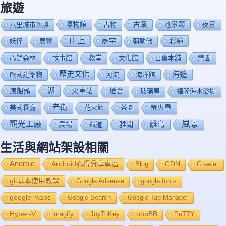
旅遊
博物館
夜景
八里城市沙雕
古物
古蹟
地景節
山上
廟宇
彩繪
妖怪
展覽
彌勒佛
心鮮森林
故事館
教堂
文化館
日藥本舖
樂園
歷史文化
海邊
歐式建築物
河流
海洋館
渡船頭
湖
火車站
燈會
玻璃屋
福隆海水浴場
老街
美式餐廳
花火節
茶園
螢火蟲
風景
觀光工廠
雅聞
離島
農場
鐡道
生活與網站架設相關
Android
Android心得分享專區
Blog
CDN
Crawler
git基本使用教學
Google Adsense
google fonts
google maps
Google Search
Google Tag Manager
Hyper-V
imagify
JoyToKey
phpBB
PuTTY