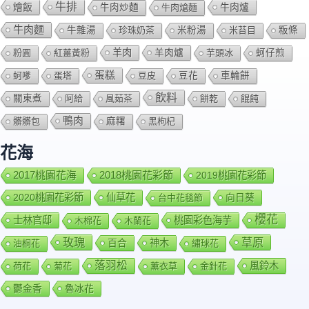
牛排
燴飯
牛肉爐
牛肉炒麵
牛肉熗麵
牛肉麵
牛雜湯
珍珠奶茶
米粉湯
米苔目
粄條
羊肉
羊肉爐
粉圓
紅薑黃粉
芋頭冰
蚵仔煎
蛋糕
蚵嗲
蛋塔
豆皮
豆花
車輪餅
飲料
關東煮
阿給
風茹茶
餅乾
餛飩
鴨肉
髒髒包
麻糬
黑枸杞
花海
2018桃園花彩節
2017桃園花海
2019桃園花彩節
2020桃園花彩節
仙草花
向日葵
台中花毯節
櫻花
士林官邸
桃園彩色海芋
木棉花
木蘭花
玫瑰
草原
百合
神木
油桐花
繡球花
落羽松
風鈴木
荷花
菊花
薰衣草
金針花
鬱金香
魯冰花