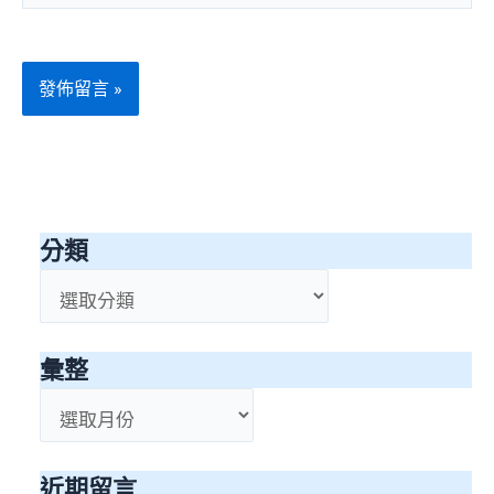
址
網
*
址
分類
分
類
彙整
彙
整
近期留言