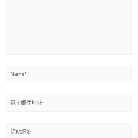
裡
輸
入
內
容...
Name*
電
子
郵
件
網
地
站