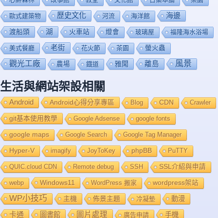
歷史文化
海邊
歐式建築物
河流
海洋館
渡船頭
湖
火車站
燈會
玻璃屋
福隆海水浴場
老街
美式餐廳
花火節
茶園
螢火蟲
風景
觀光工廠
雅聞
離島
農場
鐡道
生活與網站架設相關
Android
Android心得分享專區
Blog
CDN
Crawler
git基本使用教學
Google Adsense
google fonts
google maps
Google Search
Google Tag Manager
Hyper-V
imagify
JoyToKey
phpBB
PuTTY
QUIC.cloud CDN
Remote debug
SSH
SSL介紹與申請
Windows11
webp
WordPress 搬家
wordpress架站
WP小技巧
主機
佈景主題
動漫
冷凝墊
卡通
圖片處理
圖書館
手機
廣告申請