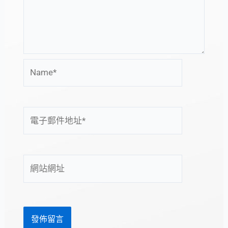
Name*
電
子
郵
件
網
地
站
址
網
*
址