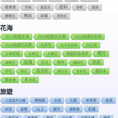
飲料
關東煮
阿給
風茹茶
餅乾
餛飩
鴨肉
髒髒包
麻糬
黑枸杞
花海
2018桃園花彩節
2017桃園花海
2019桃園花彩節
2020桃園花彩節
仙草花
向日葵
台中花毯節
櫻花
士林官邸
桃園彩色海芋
木棉花
木蘭花
玫瑰
草原
百合
神木
油桐花
繡球花
落羽松
風鈴木
荷花
菊花
薰衣草
金針花
鬱金香
魯冰花
旅遊
博物館
夜景
八里城市沙雕
古物
古蹟
地景節
山上
廟宇
彩繪
妖怪
展覽
彌勒佛
心鮮森林
故事館
教堂
文化館
日藥本舖
樂園