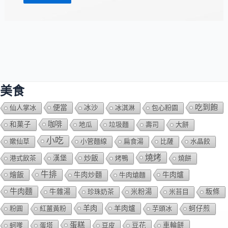
美食
吃到飽
便當
仙人掌冰
冰沙
冰淇淋
包心粉園
咖啡
和菓子
地瓜
垃圾麵
壽司
大餅
小吃
嫰仙草
小管麵線
扁食湯
比薩
水晶餃
燒烤
炒飯
港式飲茶
漢堡
烤鴨
燒餅
牛排
燴飯
牛肉爐
牛肉炒麵
牛肉熗麵
牛肉麵
牛雜湯
珍珠奶茶
米粉湯
米苔目
粄條
羊肉
羊肉爐
粉圓
紅薑黃粉
芋頭冰
蚵仔煎
蛋糕
蚵嗲
蛋塔
豆皮
豆花
車輪餅