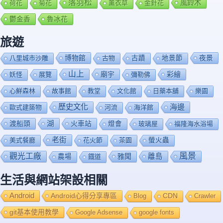
落羽松
風鈴木
荷花
菊花
薰衣草
金針花
鬱金香
魯冰花
旅遊
博物館
夜景
八里城市沙雕
古物
古蹟
地景節
山上
廟宇
彩繪
妖怪
展覽
彌勒佛
心鮮森林
故事館
教堂
文化館
日藥本舖
樂園
歷史文化
海邊
歐式建築物
河流
海洋館
渡船頭
湖
火車站
燈會
玻璃屋
福隆海水浴場
老街
美式餐廳
花火節
茶園
螢火蟲
風景
觀光工廠
雅聞
離島
農場
鐡道
生活與網站架設相關
Android
Android心得分享專區
Blog
CDN
Crawler
git基本使用教學
Google Adsense
google fonts