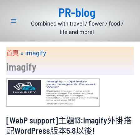
跳
PR-blog
至
主
Combined with travel / flower / food /
要
life and more!
內
容
首頁
imagify
imagify
[WebP support]主題13:Imagify外掛搭
配WordPress版本5.8以後!