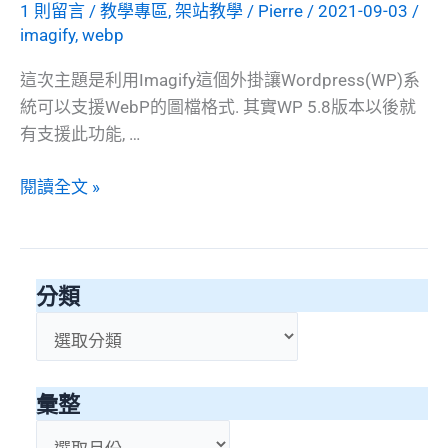
1 則留言
/
教學專區
,
架站教學
/
Pierre
/
2021-09-03
/
imagify
,
webp
這次主題是利用Imagify這個外掛讓Wordpress(WP)系
統可以支援WebP的圖檔格式. 其實WP 5.8版本以後就
有支援此功能, …
[WebP
閱讀全文 »
support]
主
題
分類
13:Imagify
外
分
掛
類
搭
彙整
配
WordPress
彙