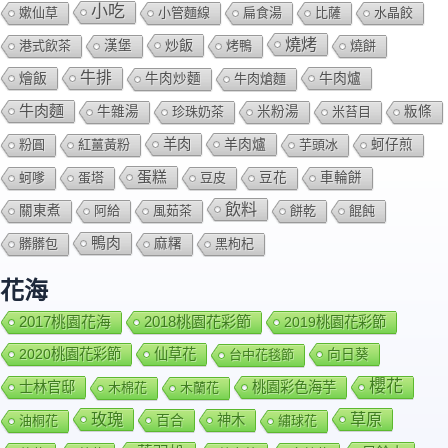
小吃
嫰仙草
小管麵線
扁食湯
比薩
水晶餃
燒烤
炒飯
港式飲茶
漢堡
烤鴨
燒餅
牛排
燴飯
牛肉爐
牛肉炒麵
牛肉熗麵
牛肉麵
牛雜湯
珍珠奶茶
米粉湯
米苔目
粄條
羊肉
羊肉爐
粉圓
紅薑黃粉
芋頭冰
蚵仔煎
蛋糕
蚵嗲
蛋塔
豆皮
豆花
車輪餅
飲料
關東煮
阿給
風茹茶
餅乾
餛飩
鴨肉
髒髒包
麻糬
黑枸杞
花海
2018桃園花彩節
2017桃園花海
2019桃園花彩節
2020桃園花彩節
仙草花
向日葵
台中花毯節
櫻花
士林官邸
桃園彩色海芋
木棉花
木蘭花
玫瑰
草原
百合
神木
油桐花
繡球花