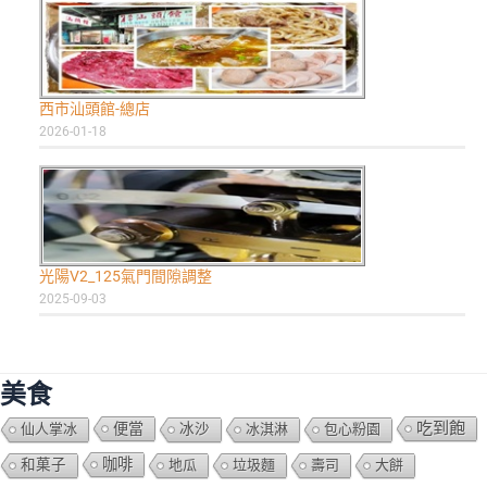
西市汕頭館-總店
2026-01-18
光陽V2_125氣門間隙調整
2025-09-03
美食
吃到飽
便當
仙人掌冰
冰沙
冰淇淋
包心粉園
咖啡
和菓子
地瓜
垃圾麵
壽司
大餅