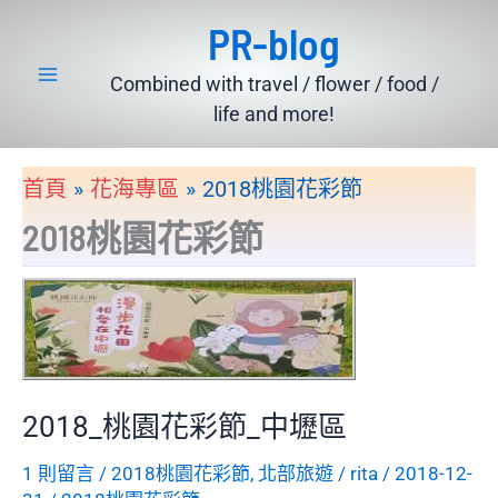
跳
PR-blog
至
主
Combined with travel / flower / food /
要
life and more!
內
容
首頁
花海專區
2018桃園花彩節
2018桃園花彩節
2018_桃園花彩節_中壢區
1 則留言
/
2018桃園花彩節
,
北部旅遊
/
rita
/
2018-12-