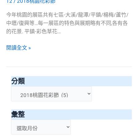
12
/
2018桃園花彩節
今年桃園的展區共有七區-大溪/龍潭/平鎮/楊梅/蘆竹/
中壢/復興等…每一展區的特色與展期略有不同,各有各
的花景. 平鎮-彩色草花…
2018_
閱讀全文 »
桃
園
花
分類
彩
節
分
_
類
平
彙整
鎮
區
彙
整