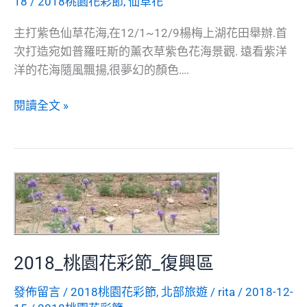
18
/
2018桃園花彩節
,
仙草花
主打紫色仙草花海,在12/1~12/9楊梅上湖花田舉辦.首
次打造宛如普羅旺斯的薰衣草紫色花海景觀. 遠看紫洋
洋的花海隨風飄揚,很夢幻的顏色….
2018_
閱讀全文 »
桃
園
花
彩
節
_
楊
梅
2018_桃園花彩節_復興區
區
發佈留言
/
2018桃園花彩節
,
北部旅遊
/
rita
/
2018-12-