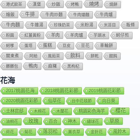
燒烤
炒飯
港式飲茶
漢堡
烤鴨
燒餅
牛排
燴飯
牛肉爐
牛肉炒麵
牛肉熗麵
牛肉麵
牛雜湯
珍珠奶茶
米粉湯
米苔目
粄條
羊肉
羊肉爐
粉圓
紅薑黃粉
芋頭冰
蚵仔煎
蛋糕
蚵嗲
蛋塔
豆皮
豆花
車輪餅
飲料
關東煮
阿給
風茹茶
餅乾
餛飩
鴨肉
髒髒包
麻糬
黑枸杞
花海
2018桃園花彩節
2017桃園花海
2019桃園花彩節
2020桃園花彩節
仙草花
向日葵
台中花毯節
櫻花
士林官邸
桃園彩色海芋
木棉花
木蘭花
玫瑰
草原
百合
神木
油桐花
繡球花
落羽松
風鈴木
荷花
菊花
薰衣草
金針花