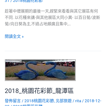
31
/
2018桃園花彩節
趁著中壢展期的最後一天,趕緊來看看與其它展區有何
不同. 以花種來講-與其他展區大同小異- 以百日菊/波斯
菊/向日葵為主,不過占地頗廣且集中,…
2018_
閱讀全文 »
桃
園
花
彩
節
_
中
壢
2018_桃園花彩節_龍潭區
區
發佈留言
/
2018桃園花彩節
,
北部旅遊
/
rita
/
2018-12-