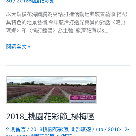
30
/
2018桃園花彩節
以大規模花海圖騰為亮點,打造活動經典裝置藝術.搭配
具特色的地景藝術,今年龍潭打造光與景的對話〈曠野
瑪娜〉和〈情訂鐘聲〉為主軸. 龍潭花海以&…
2018_
閱讀全文 »
桃
園
花
彩
節
_
龍
潭
2018_桃園花彩節_楊梅區
區
2 則留言
/
2018桃園花彩節
,
北部旅遊
/
rita
/
2018-12-