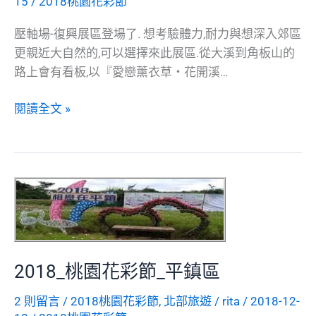
15
/
2018桃園花彩節
壓軸場-復興展區登場了. 想考驗體力,耐力與想深入郊區
更親近大自然的,可以選擇來此展區.從大溪到角板山的
路上會有看板,以『愛戀薰衣草‧花開溪…
2018_
閱讀全文 »
桃
園
花
彩
節
_
復
興
2018_桃園花彩節_平鎮區
區
2 則留言
/
2018桃園花彩節
,
北部旅遊
/
rita
/
2018-12-