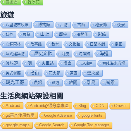
鬱金香
魯冰花
旅遊
博物館
夜景
八里城市沙雕
古物
古蹟
地景節
山上
廟宇
彩繪
妖怪
展覽
彌勒佛
心鮮森林
故事館
教堂
文化館
日藥本舖
樂園
歷史文化
海邊
歐式建築物
河流
海洋館
渡船頭
湖
火車站
燈會
玻璃屋
福隆海水浴場
老街
美式餐廳
花火節
茶園
螢火蟲
風景
觀光工廠
雅聞
離島
農場
鐡道
生活與網站架設相關
Android
Android心得分享專區
Blog
CDN
Crawler
git基本使用教學
Google Adsense
google fonts
google maps
Google Search
Google Tag Manager