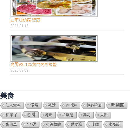
西市汕頭館-總店
2026-01-18
光陽V2_125氣門間隙調整
2025-09-03
美食
吃到飽
便當
仙人掌冰
冰沙
冰淇淋
包心粉園
咖啡
和菓子
地瓜
垃圾麵
壽司
大餅
小吃
嫰仙草
小管麵線
扁食湯
比薩
水晶餃