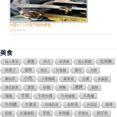
光陽V2_125氣門間隙調整
2025-09-03
美食
吃到飽
便當
仙人掌冰
冰沙
冰淇淋
包心粉園
咖啡
和菓子
地瓜
垃圾麵
壽司
大餅
小吃
嫰仙草
小管麵線
扁食湯
比薩
水晶餃
燒烤
炒飯
港式飲茶
漢堡
烤鴨
燒餅
牛排
燴飯
牛肉爐
牛肉炒麵
牛肉熗麵
牛肉麵
牛雜湯
珍珠奶茶
米粉湯
米苔目
粄條
羊肉
羊肉爐
粉圓
紅薑黃粉
芋頭冰
蚵仔煎