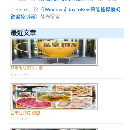
「
Pierre
」於〈
[Windows] JoyToKey-萬能搖桿模擬
鍵盤控制器
〉發佈留言
最近文章
品皇咖啡觀光工廠
2026-03-17
西市汕頭館-總店
2026-01-18