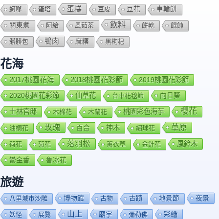
蛋糕
蚵嗲
蛋塔
豆皮
豆花
車輪餅
飲料
關東煮
阿給
風茹茶
餅乾
餛飩
鴨肉
髒髒包
麻糬
黑枸杞
花海
2018桃園花彩節
2017桃園花海
2019桃園花彩節
2020桃園花彩節
仙草花
向日葵
台中花毯節
櫻花
士林官邸
桃園彩色海芋
木棉花
木蘭花
玫瑰
草原
百合
神木
油桐花
繡球花
落羽松
風鈴木
荷花
菊花
薰衣草
金針花
鬱金香
魯冰花
旅遊
博物館
夜景
八里城市沙雕
古物
古蹟
地景節
山上
廟宇
彩繪
妖怪
展覽
彌勒佛