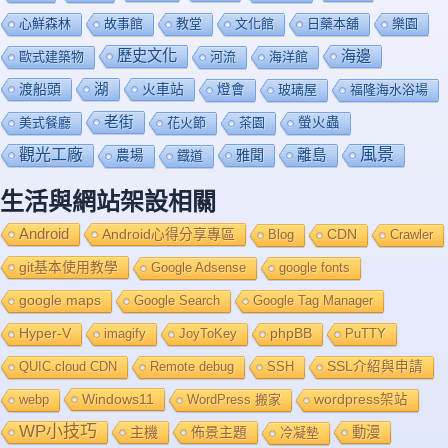
心鮮森林
故事館
教堂
文化館
日藥本舖
樂園
歷史文化
海邊
歐式建築物
河流
海洋館
渡船頭
湖
火車站
燈會
玻璃屋
福隆海水浴場
老街
美式餐廳
花火節
茶園
螢火蟲
風景
觀光工廠
雅聞
離島
農場
鐡道
生活與網站架設相關
Android
Android心得分享專區
Blog
CDN
Crawler
git基本使用教學
Google Adsense
google fonts
google maps
Google Search
Google Tag Manager
Hyper-V
imagify
JoyToKey
phpBB
PuTTY
QUIC.cloud CDN
Remote debug
SSH
SSL介紹與申請
Windows11
webp
WordPress 搬家
wordpress架站
WP小技巧
主機
佈景主題
動漫
冷凝墊