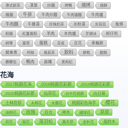
燒烤
炒飯
港式飲茶
漢堡
烤鴨
燒餅
牛排
燴飯
牛肉爐
牛肉炒麵
牛肉熗麵
牛肉麵
牛雜湯
珍珠奶茶
米粉湯
米苔目
粄條
羊肉
羊肉爐
粉圓
紅薑黃粉
芋頭冰
蚵仔煎
蛋糕
蚵嗲
蛋塔
豆皮
豆花
車輪餅
飲料
關東煮
阿給
風茹茶
餅乾
餛飩
鴨肉
髒髒包
麻糬
黑枸杞
花海
2018桃園花彩節
2017桃園花海
2019桃園花彩節
2020桃園花彩節
仙草花
向日葵
台中花毯節
櫻花
士林官邸
桃園彩色海芋
木棉花
木蘭花
玫瑰
草原
百合
神木
油桐花
繡球花
落羽松
風鈴木
荷花
菊花
薰衣草
金針花