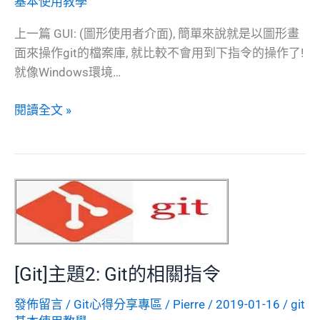
基本使用教學
上一篇 GUI: (圖形使用者介面), 簡單來說就是以圖形畫
面來操作git的檔案庫, 就比較不會用到下指令的操作了!
就像Windows環境…
[Git]
閱讀全文 »
主
題
3:
使
用
Git
的
GUI
[Git]主題2: Git的相關指令
程
式
發佈留言
/
Git心得分享專區
/
Pierre
/
2019-01-16
/
git