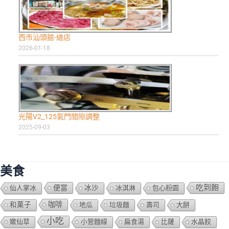
西市汕頭館-總店
2026-01-18
光陽V2_125氣門間隙調整
2025-09-03
美食
吃到飽
便當
仙人掌冰
冰沙
冰淇淋
包心粉園
咖啡
和菓子
地瓜
垃圾麵
壽司
大餅
小吃
嫰仙草
小管麵線
扁食湯
比薩
水晶餃