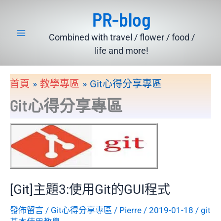
跳
PR-blog
至
主
Combined with travel / flower / food /
要
life and more!
內
容
首頁
教學專區
Git心得分享專區
Git心得分享專區
[Git]主題3:使用Git的GUI程式
發佈留言
/
Git心得分享專區
/
Pierre
/
2019-01-18
/
git