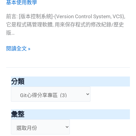
基本使用教學
前言: [版本控制系統]-(Version Control System, VCS),
它是程式碼管理軟體, 用來保存程式的修改紀錄/歷史
版…
[Git]
閱讀全文 »
主
題
1:
分類
安
裝/
分
使
類
用,
彙整
以
及
彙
基
整