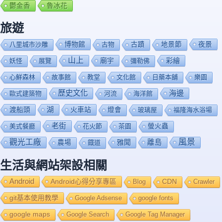
鬱金香
魯冰花
旅遊
博物館
夜景
八里城市沙雕
古物
古蹟
地景節
山上
廟宇
彩繪
妖怪
展覽
彌勒佛
心鮮森林
故事館
教堂
文化館
日藥本舖
樂園
歷史文化
海邊
歐式建築物
河流
海洋館
渡船頭
湖
火車站
燈會
玻璃屋
福隆海水浴場
老街
美式餐廳
花火節
茶園
螢火蟲
風景
觀光工廠
雅聞
離島
農場
鐡道
生活與網站架設相關
Android
Android心得分享專區
Blog
CDN
Crawler
git基本使用教學
Google Adsense
google fonts
google maps
Google Search
Google Tag Manager