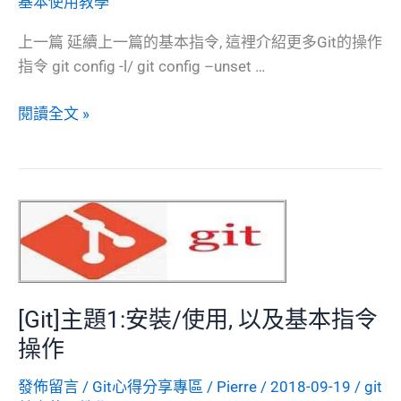
基本使用教學
上一篇 延續上一篇的基本指令, 這裡介紹更多Git的操作
指令 git config -l/ git config –unset …
[Git]
閱讀全文 »
主
題
2:
Git
的
相
關
指
[Git]主題1:安裝/使用, 以及基本指令
令
操作
發佈留言
/
Git心得分享專區
/
Pierre
/
2018-09-19
/
git