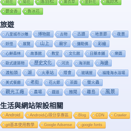
落羽松
風鈴木
荷花
菊花
薰衣草
金針花
鬱金香
魯冰花
旅遊
博物館
夜景
八里城市沙雕
古物
古蹟
地景節
山上
廟宇
彩繪
妖怪
展覽
彌勒佛
心鮮森林
故事館
教堂
文化館
日藥本舖
樂園
歷史文化
海邊
歐式建築物
河流
海洋館
渡船頭
湖
火車站
燈會
玻璃屋
福隆海水浴場
老街
美式餐廳
花火節
茶園
螢火蟲
風景
觀光工廠
雅聞
離島
農場
鐡道
生活與網站架設相關
Android
Android心得分享專區
Blog
CDN
Crawler
git基本使用教學
Google Adsense
google fonts