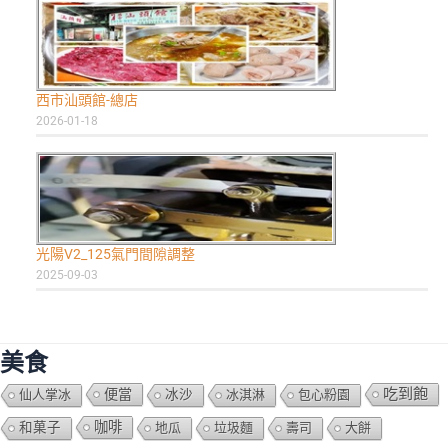
西市汕頭館-總店
2026-01-18
光陽V2_125氣門間隙調整
2025-09-03
美食
吃到飽
便當
仙人掌冰
冰沙
冰淇淋
包心粉園
咖啡
和菓子
地瓜
垃圾麵
壽司
大餅