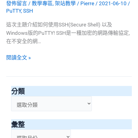
發佈留言
/
教學專區
,
架站教學
/
Pierre
/
2021-06-10
/
PuTTY
,
SSH
這次主題介紹如何使用SSH(Secure Shell) 以及
Windows版的PuTTY! SSH是一種加密的網路傳輸協定,
在不安全的網…
[SSH
閱讀全文 »
/
PuTTY]
主
分類
題
11:
分
How
類
to
彙整
use
SSH
彙