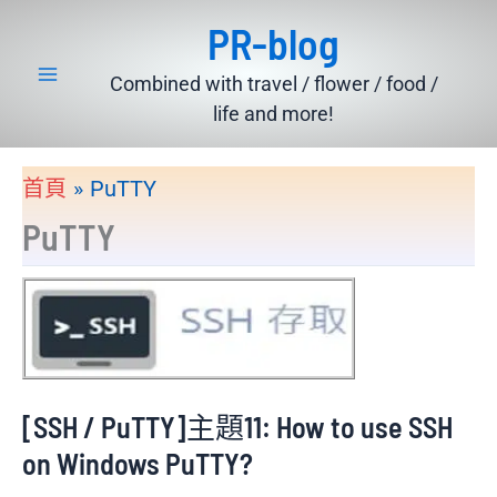
跳
PR-blog
至
主
Combined with travel / flower / food /
要
life and more!
內
容
首頁
PuTTY
PuTTY
[SSH / PuTTY]主題11: How to use SSH
on Windows PuTTY?