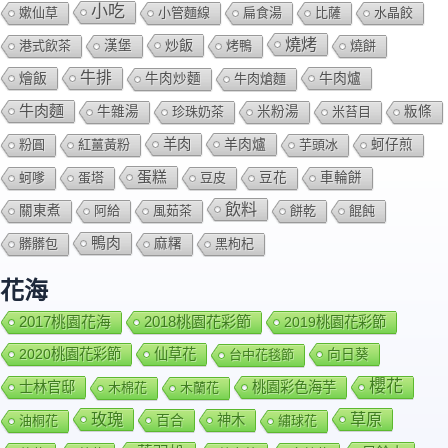
小吃
嫰仙草
小管麵線
扁食湯
比薩
水晶餃
燒烤
炒飯
港式飲茶
漢堡
烤鴨
燒餅
牛排
燴飯
牛肉爐
牛肉炒麵
牛肉熗麵
牛肉麵
牛雜湯
珍珠奶茶
米粉湯
米苔目
粄條
羊肉
羊肉爐
粉圓
紅薑黃粉
芋頭冰
蚵仔煎
蛋糕
蚵嗲
蛋塔
豆皮
豆花
車輪餅
飲料
關東煮
阿給
風茹茶
餅乾
餛飩
鴨肉
髒髒包
麻糬
黑枸杞
花海
2018桃園花彩節
2017桃園花海
2019桃園花彩節
2020桃園花彩節
仙草花
向日葵
台中花毯節
櫻花
士林官邸
桃園彩色海芋
木棉花
木蘭花
玫瑰
草原
百合
神木
油桐花
繡球花