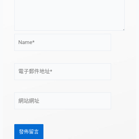
Name*
電
子
郵
件
網
地
站
址
網
*
址