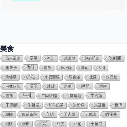
美食
吃到飽
便當
仙人掌冰
冰沙
冰淇淋
包心粉園
咖啡
和菓子
地瓜
垃圾麵
壽司
大餅
小吃
嫰仙草
小管麵線
扁食湯
比薩
水晶餃
燒烤
炒飯
港式飲茶
漢堡
烤鴨
燒餅
牛排
燴飯
牛肉爐
牛肉炒麵
牛肉熗麵
牛肉麵
牛雜湯
珍珠奶茶
米粉湯
米苔目
粄條
羊肉
羊肉爐
粉圓
紅薑黃粉
芋頭冰
蚵仔煎
蛋糕
蚵嗲
蛋塔
豆皮
豆花
車輪餅