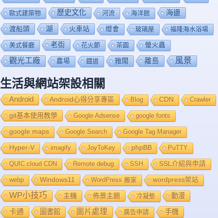
歷史文化
海邊
歐式建築物
河流
海洋館
渡船頭
湖
火車站
燈會
玻璃屋
福隆海水浴場
老街
美式餐廳
花火節
茶園
螢火蟲
風景
觀光工廠
雅聞
離島
農場
鐡道
生活與網站架設相關
Android
Android心得分享專區
Blog
CDN
Crawler
git基本使用教學
Google Adsense
google fonts
google maps
Google Search
Google Tag Manager
Hyper-V
imagify
JoyToKey
phpBB
PuTTY
QUIC.cloud CDN
Remote debug
SSH
SSL介紹與申請
Windows11
webp
WordPress 搬家
wordpress架站
WP小技巧
主機
佈景主題
動漫
冷凝墊
卡通
圖片處理
圖書館
手機
廣告申請