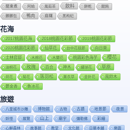
飲料
關東煮
阿給
風茹茶
餅乾
餛飩
鴨肉
髒髒包
麻糬
黑枸杞
花海
2018桃園花彩節
2017桃園花海
2019桃園花彩節
2020桃園花彩節
仙草花
向日葵
台中花毯節
櫻花
士林官邸
桃園彩色海芋
木棉花
木蘭花
玫瑰
草原
百合
神木
油桐花
繡球花
落羽松
風鈴木
荷花
菊花
薰衣草
金針花
鬱金香
魯冰花
旅遊
博物館
夜景
八里城市沙雕
古物
古蹟
地景節
山上
廟宇
彩繪
妖怪
展覽
彌勒佛
心鮮森林
故事館
教堂
文化館
日藥本舖
樂園