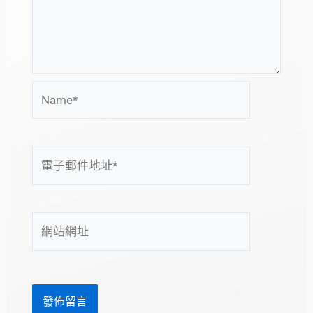
Name*
電
子
郵
件
網
地
站
址
網
*
址