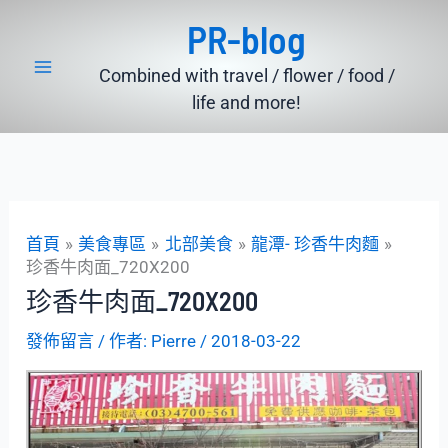
跳
PR-blog
至
主
Combined with travel / flower / food /
要
life and more!
內
容
首頁
美食專區
北部美食
龍潭- 珍香牛肉麵
珍香牛肉面_720X200
珍香牛肉面_720X200
發佈留言
/ 作者:
Pierre
/
2018-03-22