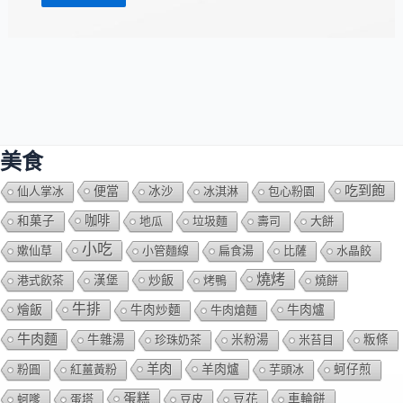
美食
吃到飽
便當
仙人掌冰
冰沙
冰淇淋
包心粉園
咖啡
和菓子
地瓜
垃圾麵
壽司
大餅
小吃
嫰仙草
小管麵線
扁食湯
比薩
水晶餃
燒烤
炒飯
港式飲茶
漢堡
烤鴨
燒餅
牛排
燴飯
牛肉爐
牛肉炒麵
牛肉熗麵
牛肉麵
牛雜湯
珍珠奶茶
米粉湯
米苔目
粄條
羊肉
羊肉爐
粉圓
紅薑黃粉
芋頭冰
蚵仔煎
蛋糕
蚵嗲
蛋塔
豆皮
豆花
車輪餅