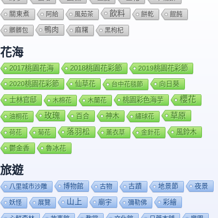
飲料
關東煮
阿給
風茹茶
餅乾
餛飩
鴨肉
髒髒包
麻糬
黑枸杞
花海
2018桃園花彩節
2017桃園花海
2019桃園花彩節
2020桃園花彩節
仙草花
向日葵
台中花毯節
櫻花
士林官邸
桃園彩色海芋
木棉花
木蘭花
玫瑰
草原
百合
神木
油桐花
繡球花
落羽松
風鈴木
荷花
菊花
薰衣草
金針花
鬱金香
魯冰花
旅遊
博物館
夜景
八里城市沙雕
古物
古蹟
地景節
山上
廟宇
彩繪
妖怪
展覽
彌勒佛