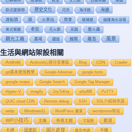
心鮮森林
故事館
教堂
文化館
日藥本舖
樂園
歷史文化
海邊
歐式建築物
河流
海洋館
渡船頭
湖
火車站
燈會
玻璃屋
福隆海水浴場
老街
美式餐廳
花火節
茶園
螢火蟲
風景
觀光工廠
雅聞
離島
農場
鐡道
生活與網站架設相關
Android
Android心得分享專區
Blog
CDN
Crawler
git基本使用教學
Google Adsense
google fonts
google maps
Google Search
Google Tag Manager
Hyper-V
imagify
JoyToKey
phpBB
PuTTY
QUIC.cloud CDN
Remote debug
SSH
SSL介紹與申請
Windows11
webp
WordPress 搬家
wordpress架站
WP小技巧
主機
佈景主題
動漫
冷凝墊
卡通
圖片處理
圖書館
手機
廣告申請