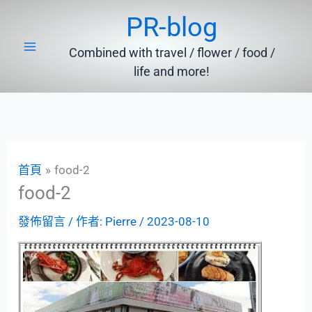
跳
PR-blog
至
主
Combined with travel / flower / food /
要
life and more!
內
容
首頁
food-2
food-2
發佈留言
/ 作者:
Pierre
/
2023-08-10