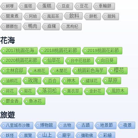
蛋糕
蚵嗲
蛋塔
豆皮
豆花
車輪餅
飲料
關東煮
阿給
風茹茶
餅乾
餛飩
鴨肉
髒髒包
麻糬
黑枸杞
花海
2018桃園花彩節
2017桃園花海
2019桃園花彩節
2020桃園花彩節
仙草花
向日葵
台中花毯節
櫻花
士林官邸
桃園彩色海芋
木棉花
木蘭花
玫瑰
草原
百合
神木
油桐花
繡球花
落羽松
風鈴木
荷花
菊花
薰衣草
金針花
鬱金香
魯冰花
旅遊
博物館
夜景
八里城市沙雕
古物
古蹟
地景節
山上
廟宇
彩繪
妖怪
展覽
彌勒佛