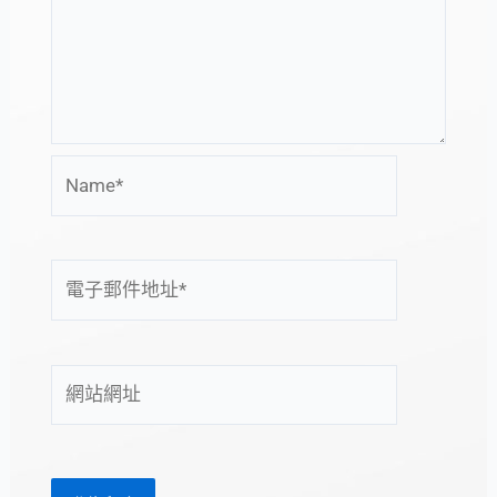
Name*
電
子
郵
件
網
地
站
址
網
*
址