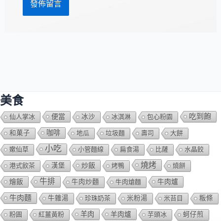
美食
吃到飽
便當
仙人掌冰
冰沙
冰淇淋
包心粉園
咖啡
和菓子
地瓜
垃圾麵
壽司
大餅
小吃
嫰仙草
小管麵線
扁食湯
比薩
水晶餃
燒烤
炒飯
港式飲茶
漢堡
烤鴨
燒餅
牛排
燴飯
牛肉爐
牛肉炒麵
牛肉熗麵
牛肉麵
牛雜湯
珍珠奶茶
米粉湯
米苔目
粄條
羊肉
羊肉爐
粉圓
紅薑黃粉
芋頭冰
蚵仔煎