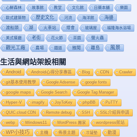
心鮮森林
故事館
教堂
文化館
日藥本舖
樂園
歷史文化
海邊
歐式建築物
河流
海洋館
渡船頭
湖
火車站
燈會
玻璃屋
福隆海水浴場
老街
美式餐廳
花火節
茶園
螢火蟲
風景
觀光工廠
雅聞
離島
農場
鐡道
生活與網站架設相關
Android
Android心得分享專區
Blog
CDN
Crawler
git基本使用教學
Google Adsense
google fonts
google maps
Google Search
Google Tag Manager
Hyper-V
imagify
JoyToKey
phpBB
PuTTY
QUIC.cloud CDN
Remote debug
SSH
SSL介紹與申請
Windows11
webp
WordPress 搬家
wordpress架站
WP小技巧
主機
佈景主題
動漫
冷凝墊