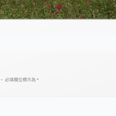
。
必填欄位標示為
*