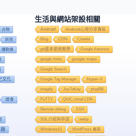
生活與網站架設相關
Android
Android心得分享專區
古物
Blog
CDN
Crawler
妖怪
git基本使用教學
Google Adsense
彌勒佛
google fonts
google maps
館
Google Search
舖
史文化
Google Tag Manager
Hyper-V
imagify
JoyToKey
phpBB
PuTTY
QUIC.cloud CDN
燈會
Remote debug
SSH
SSL介紹與申請
webp
節
工廠
Windows11
WordPress 搬家