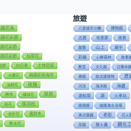
旅遊
7桃園花海
博物館
八里城市沙雕
8桃園花彩節
夜景
古蹟
地景節
9桃園花彩節
山上
廟宇
展覽
0桃園花彩節
仙草花
彩繪
心鮮森林
故事
向日葵
士林官邸
毯節
教堂
文化館
日藥本
桃園彩色海芋
木蘭花
歷
樂園
歐式建築物
玫瑰
油桐花
海邊
河流
海洋館
草原
神木
繡球花
渡船頭
湖
火車站
落羽松
菊花
玻璃屋
福隆海水浴場
風鈴木
金針花
老街
美式餐廳
花火
魯冰花
觀光
茶園
螢火蟲