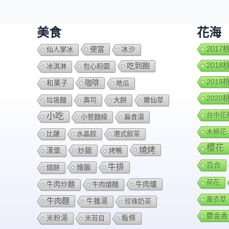
美食
花海
便當
201
仙人掌冰
冰沙
201
吃到飽
冰淇淋
包心粉園
201
咖啡
和菓子
地瓜
202
垃圾麵
壽司
大餅
嫰仙草
台中花
小吃
小管麵線
扁食湯
木棉花
比薩
水晶餃
港式飲茶
櫻花
燒烤
炒飯
漢堡
烤鴨
百合
牛排
燴飯
燒餅
荷花
牛肉爐
牛肉炒麵
牛肉熗麵
薰衣草
牛肉麵
牛雜湯
珍珠奶茶
鬱金香
米粉湯
米苔目
粄條