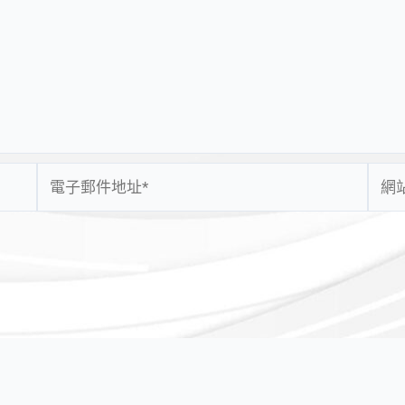
電
網
子
站
郵
網
件
址
地
址
*