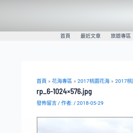
跳
至
主
要
內
首頁
最近文章
旅遊專區
容
首頁
花海專區
2017桃園花海
2017
rp_6-1024×576.jpg
發佈留言
/ 作者:
/
2018-05-29