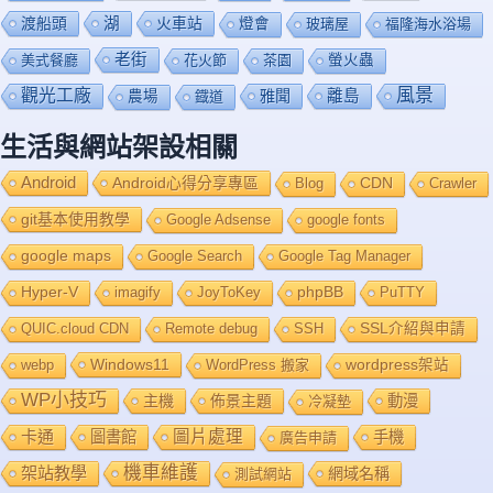
渡船頭
湖
火車站
燈會
玻璃屋
福隆海水浴場
老街
美式餐廳
花火節
茶園
螢火蟲
風景
觀光工廠
雅聞
離島
農場
鐡道
生活與網站架設相關
Android
Android心得分享專區
Blog
CDN
Crawler
git基本使用教學
Google Adsense
google fonts
google maps
Google Search
Google Tag Manager
Hyper-V
imagify
JoyToKey
phpBB
PuTTY
QUIC.cloud CDN
Remote debug
SSH
SSL介紹與申請
Windows11
webp
WordPress 搬家
wordpress架站
WP小技巧
主機
佈景主題
動漫
冷凝墊
卡通
圖片處理
圖書館
手機
廣告申請
機車維護
架站教學
網域名稱
測試網站