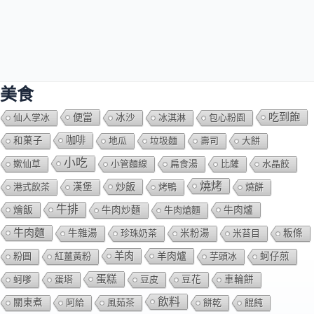
美食
吃到飽
便當
仙人掌冰
冰沙
冰淇淋
包心粉園
咖啡
和菓子
地瓜
垃圾麵
壽司
大餅
小吃
嫰仙草
小管麵線
扁食湯
比薩
水晶餃
燒烤
炒飯
港式飲茶
漢堡
烤鴨
燒餅
牛排
燴飯
牛肉爐
牛肉炒麵
牛肉熗麵
牛肉麵
牛雜湯
珍珠奶茶
米粉湯
米苔目
粄條
羊肉
羊肉爐
粉圓
紅薑黃粉
芋頭冰
蚵仔煎
蛋糕
蚵嗲
蛋塔
豆皮
豆花
車輪餅
飲料
關東煮
阿給
風茹茶
餅乾
餛飩