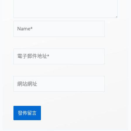
Name*
電
子
郵
件
網
地
站
址
網
*
址