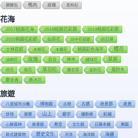
鴨肉
髒髒包
麻糬
黑枸杞
花海
2018桃園花彩節
2017桃園花海
2019桃園花彩節
2020桃園花彩節
仙草花
向日葵
台中花毯節
櫻花
士林官邸
桃園彩色海芋
木棉花
木蘭花
玫瑰
草原
百合
神木
油桐花
繡球花
落羽松
風鈴木
荷花
菊花
薰衣草
金針花
鬱金香
魯冰花
旅遊
博物館
夜景
八里城市沙雕
古物
古蹟
地景節
山上
廟宇
彩繪
妖怪
展覽
彌勒佛
心鮮森林
故事館
教堂
文化館
日藥本舖
樂園
歷史文化
海邊
歐式建築物
河流
海洋館