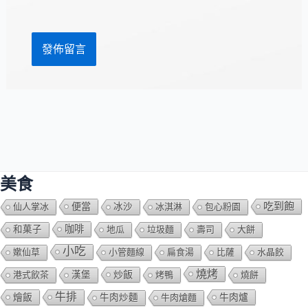
網
*
址
美食
吃到飽
便當
仙人掌冰
冰沙
冰淇淋
包心粉園
咖啡
和菓子
地瓜
垃圾麵
壽司
大餅
小吃
嫰仙草
小管麵線
扁食湯
比薩
水晶餃
燒烤
炒飯
港式飲茶
漢堡
烤鴨
燒餅
牛排
燴飯
牛肉爐
牛肉炒麵
牛肉熗麵