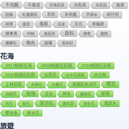
牛肉麵
牛雜湯
珍珠奶茶
米粉湯
米苔目
粄條
羊肉
羊肉爐
粉圓
紅薑黃粉
芋頭冰
蚵仔煎
蛋糕
蚵嗲
蛋塔
豆皮
豆花
車輪餅
飲料
關東煮
阿給
風茹茶
餅乾
餛飩
鴨肉
髒髒包
麻糬
黑枸杞
花海
2018桃園花彩節
2017桃園花海
2019桃園花彩節
2020桃園花彩節
仙草花
向日葵
台中花毯節
櫻花
士林官邸
桃園彩色海芋
木棉花
木蘭花
玫瑰
草原
百合
神木
油桐花
繡球花
落羽松
風鈴木
荷花
菊花
薰衣草
金針花
鬱金香
魯冰花
旅遊