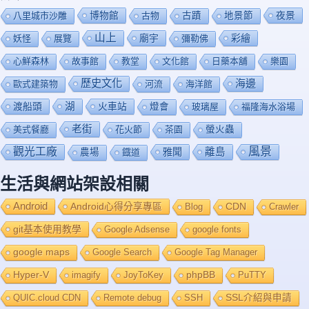
博物館
夜景
八里城市沙雕
古物
古蹟
地景節
山上
廟宇
彩繪
妖怪
展覽
彌勒佛
心鮮森林
故事館
教堂
文化館
日藥本舖
樂園
歷史文化
海邊
歐式建築物
河流
海洋館
渡船頭
湖
火車站
燈會
玻璃屋
福隆海水浴場
老街
美式餐廳
花火節
茶園
螢火蟲
風景
觀光工廠
雅聞
離島
農場
鐡道
生活與網站架設相關
Android
Android心得分享專區
Blog
CDN
Crawler
git基本使用教學
Google Adsense
google fonts
google maps
Google Search
Google Tag Manager
Hyper-V
imagify
JoyToKey
phpBB
PuTTY
QUIC.cloud CDN
Remote debug
SSH
SSL介紹與申請