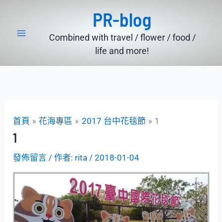
跳
PR-blog
至
主
Combined with travel / flower / food /
要
life and more!
內
容
首頁
花海專區
2017 台中花毯節
1
1
發佈留言
/ 作者:
rita
/
2018-01-04