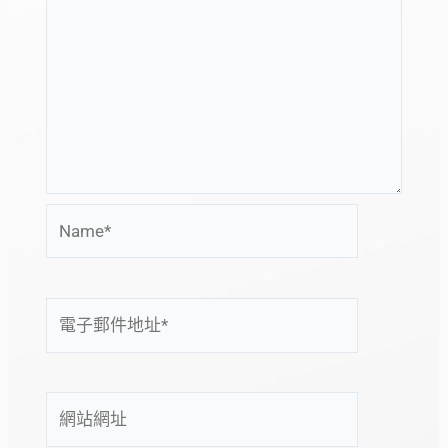
Name*
電
子
郵
件
網
地
站
址