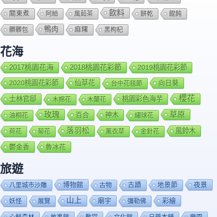
飲料
關東煮
阿給
風茹茶
餅乾
餛飩
鴨肉
髒髒包
麻糬
黑枸杞
花海
2018桃園花彩節
2017桃園花海
2019桃園花彩節
2020桃園花彩節
仙草花
向日葵
台中花毯節
櫻花
士林官邸
桃園彩色海芋
木棉花
木蘭花
玫瑰
草原
百合
神木
油桐花
繡球花
落羽松
風鈴木
荷花
菊花
薰衣草
金針花
鬱金香
魯冰花
旅遊
博物館
夜景
八里城市沙雕
古物
古蹟
地景節
山上
廟宇
彩繪
妖怪
展覽
彌勒佛
心鮮森林
故事館
教堂
文化館
日藥本舖
樂園