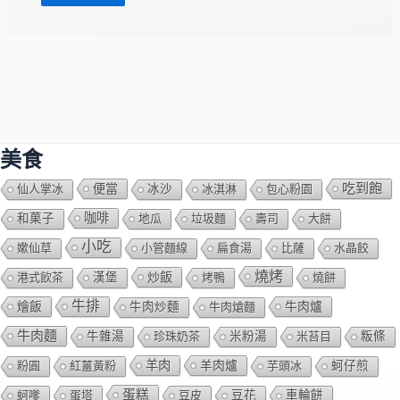
美食
吃到飽
便當
仙人掌冰
冰沙
冰淇淋
包心粉園
咖啡
和菓子
地瓜
垃圾麵
壽司
大餅
小吃
嫰仙草
小管麵線
扁食湯
比薩
水晶餃
燒烤
炒飯
港式飲茶
漢堡
烤鴨
燒餅
牛排
燴飯
牛肉爐
牛肉炒麵
牛肉熗麵
牛肉麵
牛雜湯
珍珠奶茶
米粉湯
米苔目
粄條
羊肉
羊肉爐
粉圓
紅薑黃粉
芋頭冰
蚵仔煎
蛋糕
蚵嗲
蛋塔
豆皮
豆花
車輪餅