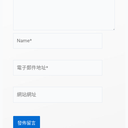
Name*
電
子
郵
件
網
地
站
址
網
*
址