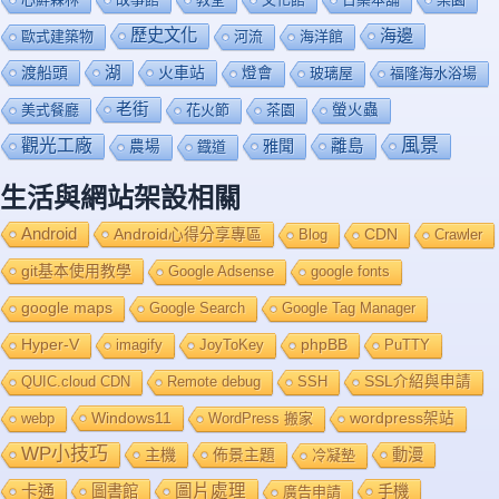
歷史文化
海邊
歐式建築物
河流
海洋館
渡船頭
湖
火車站
燈會
玻璃屋
福隆海水浴場
老街
美式餐廳
花火節
茶園
螢火蟲
風景
觀光工廠
雅聞
離島
農場
鐡道
生活與網站架設相關
Android
Android心得分享專區
Blog
CDN
Crawler
git基本使用教學
Google Adsense
google fonts
google maps
Google Search
Google Tag Manager
Hyper-V
imagify
JoyToKey
phpBB
PuTTY
QUIC.cloud CDN
Remote debug
SSH
SSL介紹與申請
Windows11
webp
WordPress 搬家
wordpress架站
WP小技巧
主機
佈景主題
動漫
冷凝墊
卡通
圖片處理
圖書館
手機
廣告申請