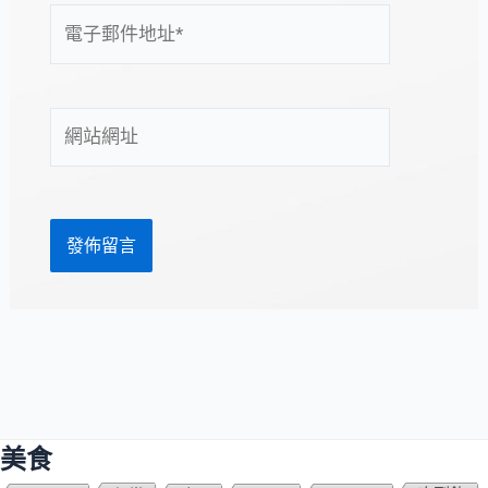
電
子
郵
件
網
地
站
址
網
*
址
美食