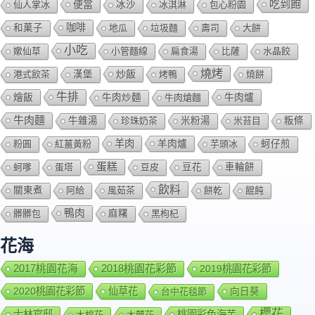
吃到飽
便當
仙人掌冰
冰沙
冰淇淋
包心粉園
咖啡
和菓子
地瓜
垃圾麵
壽司
大餅
小吃
嫰仙草
小管麵線
扁食湯
比薩
水晶餃
燒烤
炒飯
港式飲茶
漢堡
烤鴨
燒餅
牛排
燴飯
牛肉爐
牛肉炒麵
牛肉熗麵
牛肉麵
牛雜湯
珍珠奶茶
米粉湯
米苔目
粄條
羊肉
羊肉爐
粉圓
紅薑黃粉
芋頭冰
蚵仔煎
蛋糕
蚵嗲
蛋塔
豆皮
豆花
車輪餅
飲料
關東煮
阿給
風茹茶
餅乾
餛飩
鴨肉
髒髒包
麻糬
黑枸杞
花海
2018桃園花彩節
2017桃園花海
2019桃園花彩節
2020桃園花彩節
仙草花
向日葵
台中花毯節
櫻花
士林官邸
桃園彩色海芋
木棉花
木蘭花