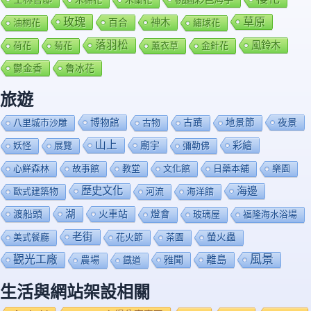
玫瑰
草原
百合
神木
油桐花
繡球花
落羽松
風鈴木
荷花
菊花
薰衣草
金針花
鬱金香
魯冰花
旅遊
博物館
夜景
八里城市沙雕
古物
古蹟
地景節
山上
廟宇
彩繪
妖怪
展覽
彌勒佛
心鮮森林
故事館
教堂
文化館
日藥本舖
樂園
歷史文化
海邊
歐式建築物
河流
海洋館
渡船頭
湖
火車站
燈會
玻璃屋
福隆海水浴場
老街
美式餐廳
花火節
茶園
螢火蟲
風景
觀光工廠
雅聞
離島
農場
鐡道
生活與網站架設相關