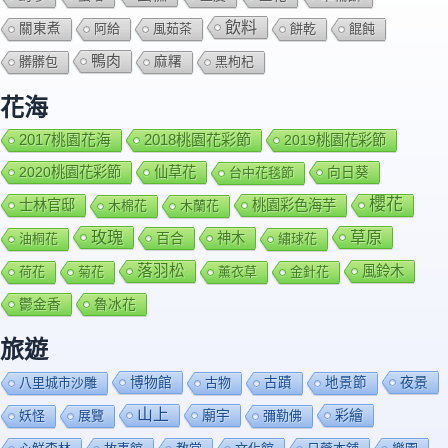
飲料
關東煮
阿給
風茹茶
餅乾
餛飩
鴨肉
髒髒包
麻糬
黑枸杞
花海
2018桃園花彩節
2017桃園花海
2019桃園花彩節
2020桃園花彩節
仙草花
向日葵
台中花毯節
櫻花
士林官邸
桃園彩色海芋
木棉花
木蘭花
玫瑰
草原
百合
神木
油桐花
繡球花
落羽松
風鈴木
荷花
菊花
薰衣草
金針花
鬱金香
魯冰花
旅遊
博物館
夜景
八里城市沙雕
古物
古蹟
地景節
山上
廟宇
彩繪
妖怪
展覽
彌勒佛