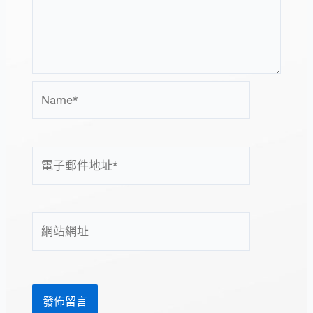
Name*
電
子
郵
件
網
地
站
址
網
*
址