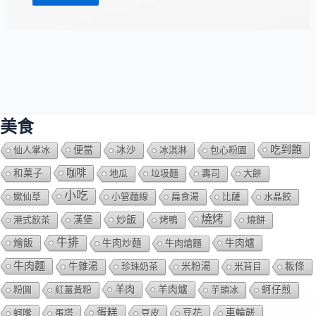
美食
吃到飽
便當
仙人掌冰
冰沙
冰淇淋
包心粉園
咖啡
和菓子
地瓜
垃圾麵
壽司
大餅
小吃
嫰仙草
小管麵線
扁食湯
比薩
水晶餃
燒烤
炒飯
港式飲茶
漢堡
烤鴨
燒餅
牛排
燴飯
牛肉爐
牛肉炒麵
牛肉熗麵
牛肉麵
牛雜湯
珍珠奶茶
米粉湯
米苔目
粄條
羊肉
羊肉爐
粉圓
紅薑黃粉
芋頭冰
蚵仔煎
蛋糕
蚵嗲
蛋塔
豆皮
豆花
車輪餅