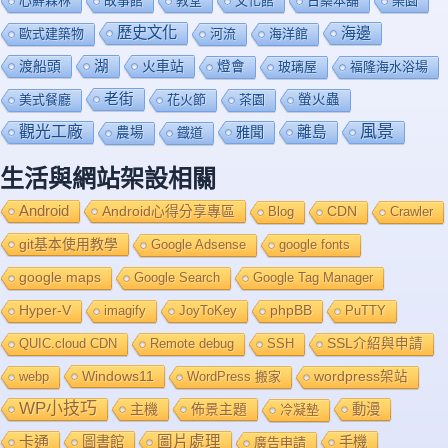
心鮮森林
故事館
教堂
文化館
日藥本舖
樂園
歷史文化
海邊
歐式建築物
河流
海洋館
渡船頭
湖
火車站
燈會
玻璃屋
福隆海水浴場
老街
美式餐廳
花火節
茶園
螢火蟲
風景
觀光工廠
雅聞
離島
農場
鐡道
生活與網站架設相關
Android
Android心得分享專區
Blog
CDN
Crawler
git基本使用教學
Google Adsense
google fonts
google maps
Google Search
Google Tag Manager
Hyper-V
imagify
JoyToKey
phpBB
PuTTY
QUIC.cloud CDN
Remote debug
SSH
SSL介紹與申請
Windows11
webp
WordPress 搬家
wordpress架站
WP小技巧
主機
佈景主題
動漫
冷凝墊
卡通
圖片處理
圖書館
手機
廣告申請