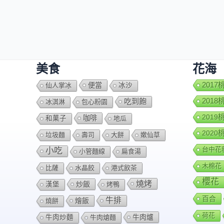
美食
花海
便當
201
仙人掌冰
冰沙
201
吃到飽
冰淇淋
包心粉園
201
咖啡
和菓子
地瓜
202
垃圾麵
壽司
大餅
嫰仙草
台中花
小吃
小管麵線
扁食湯
木棉花
比薩
水晶餃
港式飲茶
櫻花
燒烤
炒飯
漢堡
烤鴨
百合
牛排
燴飯
燒餅
荷花
牛肉爐
牛肉炒麵
牛肉熗麵