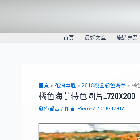
跳
至
主
要
內
首頁
最近文章
旅遊專區
容
首頁
花海專區
2018桃園彩色海芋
橘
橘色海芋特色圖片_720X200
發佈留言
/ 作者:
Pierre
/
2018-07-07