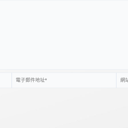
電
網
子
站
郵
網
件
址
地
址
*