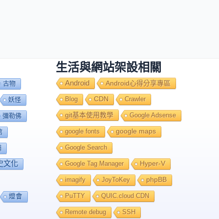
生活與網站架設相關
Android
Android心得分享專區
古物
Blog
CDN
Crawler
妖怪
git基本使用教學
Google Adsense
彌勒佛
google fonts
google maps
館
Google Search
舖
史文化
Google Tag Manager
Hyper-V
imagify
JoyToKey
phpBB
PuTTY
QUIC.cloud CDN
燈會
Remote debug
SSH