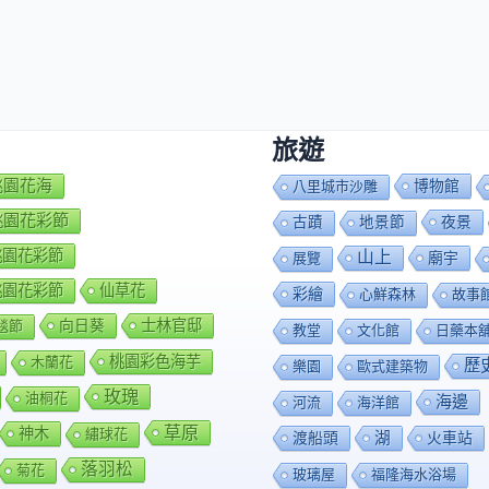
旅遊
7桃園花海
博物館
八里城市沙雕
8桃園花彩節
夜景
古蹟
地景節
9桃園花彩節
山上
廟宇
展覽
0桃園花彩節
仙草花
彩繪
心鮮森林
故事
向日葵
士林官邸
毯節
教堂
文化館
日藥本
桃園彩色海芋
木蘭花
歷
樂園
歐式建築物
玫瑰
油桐花
海邊
河流
海洋館
草原
神木
繡球花
渡船頭
湖
火車站
落羽松
菊花
玻璃屋
福隆海水浴場