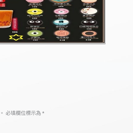
。
必填欄位標示為
*