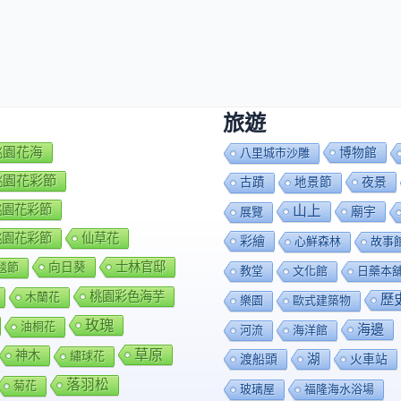
旅遊
7桃園花海
博物館
八里城市沙雕
8桃園花彩節
夜景
古蹟
地景節
9桃園花彩節
山上
廟宇
展覽
0桃園花彩節
仙草花
彩繪
心鮮森林
故事
向日葵
士林官邸
毯節
教堂
文化館
日藥本
桃園彩色海芋
木蘭花
歷
樂園
歐式建築物
玫瑰
油桐花
海邊
河流
海洋館
草原
神木
繡球花
渡船頭
湖
火車站
落羽松
菊花
玻璃屋
福隆海水浴場