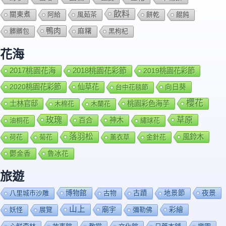
飲料
關東煮
阿給
風茹茶
餅乾
餛飩
鴨肉
髒髒包
麻糬
黑枸杞
花海
2018桃園花彩節
2017桃園花海
2019桃園花彩節
2020桃園花彩節
仙草花
向日葵
台中花毯節
櫻花
士林官邸
桃園彩色海芋
木棉花
木蘭花
玫瑰
草原
百合
神木
油桐花
繡球花
落羽松
風鈴木
荷花
菊花
薰衣草
金針花
鬱金香
魯冰花
旅遊
博物館
夜景
八里城市沙雕
古物
古蹟
地景節
山上
廟宇
彩繪
妖怪
展覽
彌勒佛