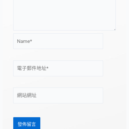
Name*
電
子
郵
件
網
地
站
址
網
*
址