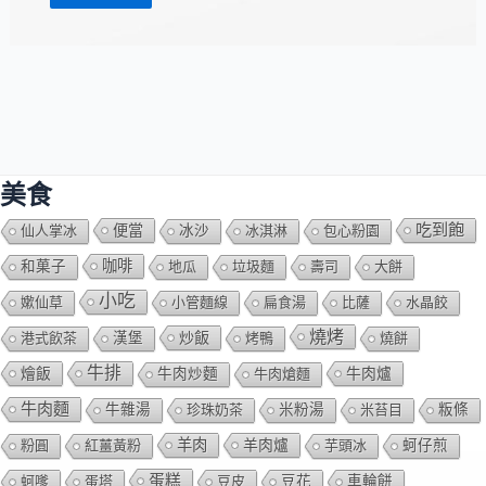
美食
吃到飽
便當
仙人掌冰
冰沙
冰淇淋
包心粉園
咖啡
和菓子
地瓜
垃圾麵
壽司
大餅
小吃
嫰仙草
小管麵線
扁食湯
比薩
水晶餃
燒烤
炒飯
港式飲茶
漢堡
烤鴨
燒餅
牛排
燴飯
牛肉爐
牛肉炒麵
牛肉熗麵
牛肉麵
牛雜湯
珍珠奶茶
米粉湯
米苔目
粄條
羊肉
羊肉爐
粉圓
紅薑黃粉
芋頭冰
蚵仔煎
蛋糕
蚵嗲
蛋塔
豆皮
豆花
車輪餅