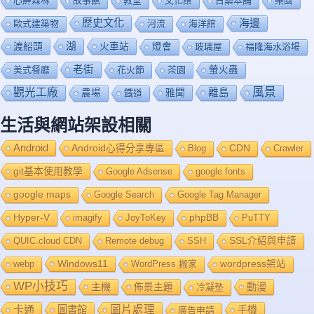
心鮮森林
故事館
教堂
文化館
日藥本舖
樂園
歷史文化
海邊
歐式建築物
河流
海洋館
渡船頭
湖
火車站
燈會
玻璃屋
福隆海水浴場
老街
美式餐廳
花火節
茶園
螢火蟲
風景
觀光工廠
雅聞
離島
農場
鐡道
生活與網站架設相關
Android
Android心得分享專區
Blog
CDN
Crawler
git基本使用教學
Google Adsense
google fonts
google maps
Google Search
Google Tag Manager
Hyper-V
imagify
JoyToKey
phpBB
PuTTY
QUIC.cloud CDN
Remote debug
SSH
SSL介紹與申請
Windows11
webp
WordPress 搬家
wordpress架站
WP小技巧
主機
佈景主題
動漫
冷凝墊
卡通
圖片處理
圖書館
手機
廣告申請