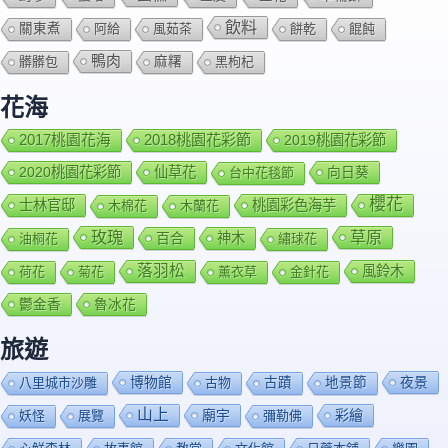
飲料
關東煮
阿給
風茹茶
餅乾
餛飩
鴨肉
髒髒包
麻糬
黑枸杞
花海
2018桃園花彩節
2017桃園花海
2019桃園花彩節
2020桃園花彩節
仙草花
向日葵
台中花毯節
櫻花
士林官邸
桃園彩色海芋
木棉花
木蘭花
玫瑰
草原
百合
神木
油桐花
繡球花
落羽松
風鈴木
荷花
菊花
薰衣草
金針花
鬱金香
魯冰花
旅遊
博物館
夜景
八里城市沙雕
古物
古蹟
地景節
山上
廟宇
彩繪
妖怪
展覽
彌勒佛