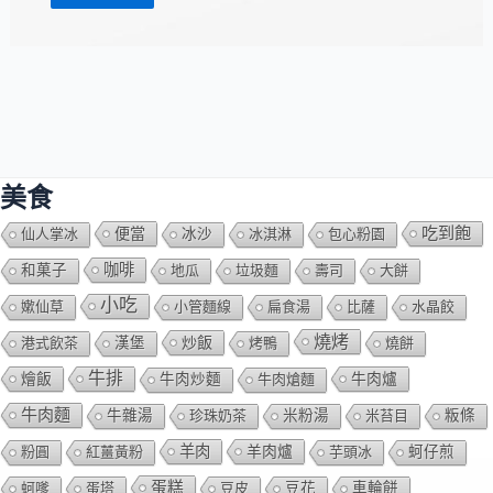
美食
吃到飽
便當
仙人掌冰
冰沙
冰淇淋
包心粉園
咖啡
和菓子
地瓜
垃圾麵
壽司
大餅
小吃
嫰仙草
小管麵線
扁食湯
比薩
水晶餃
燒烤
炒飯
港式飲茶
漢堡
烤鴨
燒餅
牛排
燴飯
牛肉爐
牛肉炒麵
牛肉熗麵
牛肉麵
牛雜湯
珍珠奶茶
米粉湯
米苔目
粄條
羊肉
羊肉爐
粉圓
紅薑黃粉
芋頭冰
蚵仔煎
蛋糕
蚵嗲
蛋塔
豆皮
豆花
車輪餅