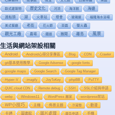
心鮮森林
故事館
教堂
文化館
日藥本舖
樂園
歷史文化
海邊
歐式建築物
河流
海洋館
渡船頭
湖
火車站
燈會
玻璃屋
福隆海水浴場
老街
美式餐廳
花火節
茶園
螢火蟲
風景
觀光工廠
雅聞
離島
農場
鐡道
生活與網站架設相關
Android
Android心得分享專區
Blog
CDN
Crawler
git基本使用教學
Google Adsense
google fonts
google maps
Google Search
Google Tag Manager
Hyper-V
imagify
JoyToKey
phpBB
PuTTY
QUIC.cloud CDN
Remote debug
SSH
SSL介紹與申請
Windows11
webp
WordPress 搬家
wordpress架站
WP小技巧
主機
佈景主題
動漫
冷凝墊
卡通
圖片處理
圖書館
手機
廣告申請