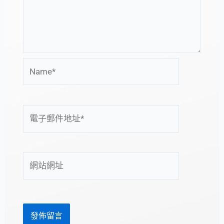
Name*
電
子
郵
件
網
地
站
址
網
*
址