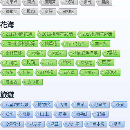
飲料
關東煮
阿給
風茹茶
餅乾
餛飩
鴨肉
髒髒包
麻糬
黑枸杞
花海
2018桃園花彩節
2017桃園花海
2019桃園花彩節
2020桃園花彩節
仙草花
向日葵
台中花毯節
櫻花
士林官邸
桃園彩色海芋
木棉花
木蘭花
玫瑰
草原
百合
神木
油桐花
繡球花
落羽松
風鈴木
荷花
菊花
薰衣草
金針花
鬱金香
魯冰花
旅遊
博物館
夜景
八里城市沙雕
古物
古蹟
地景節
山上
廟宇
彩繪
妖怪
展覽
彌勒佛
心鮮森林
故事館
教堂
文化館
日藥本舖
樂園