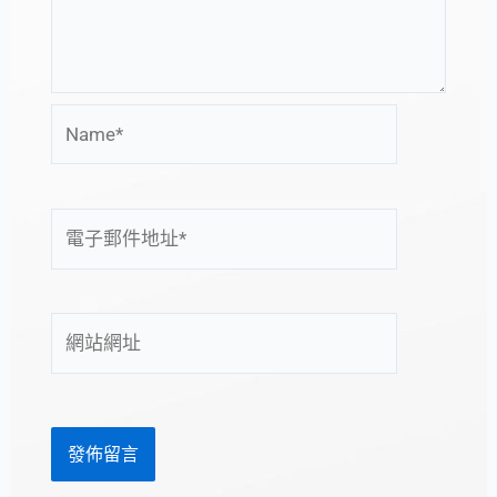
Name*
電
子
郵
件
網
地
站
址
網
*
址