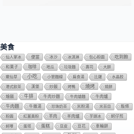
美食
吃到飽
便當
仙人掌冰
冰沙
冰淇淋
包心粉園
咖啡
和菓子
地瓜
垃圾麵
壽司
大餅
小吃
嫰仙草
小管麵線
扁食湯
比薩
水晶餃
燒烤
炒飯
港式飲茶
漢堡
烤鴨
燒餅
牛排
燴飯
牛肉爐
牛肉炒麵
牛肉熗麵
牛肉麵
牛雜湯
珍珠奶茶
米粉湯
米苔目
粄條
羊肉
羊肉爐
粉圓
紅薑黃粉
芋頭冰
蚵仔煎
蛋糕
蚵嗲
蛋塔
豆皮
豆花
車輪餅