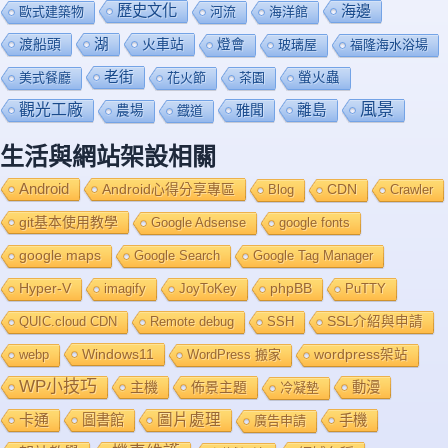
歷史文化
海邊
歐式建築物
河流
海洋館
渡船頭
湖
火車站
燈會
玻璃屋
福隆海水浴場
老街
美式餐廳
花火節
茶園
螢火蟲
風景
觀光工廠
雅聞
離島
農場
鐡道
生活與網站架設相關
Android
Android心得分享專區
Blog
CDN
Crawler
git基本使用教學
Google Adsense
google fonts
google maps
Google Search
Google Tag Manager
Hyper-V
imagify
JoyToKey
phpBB
PuTTY
QUIC.cloud CDN
Remote debug
SSH
SSL介紹與申請
Windows11
webp
WordPress 搬家
wordpress架站
WP小技巧
主機
佈景主題
動漫
冷凝墊
卡通
圖片處理
圖書館
手機
廣告申請