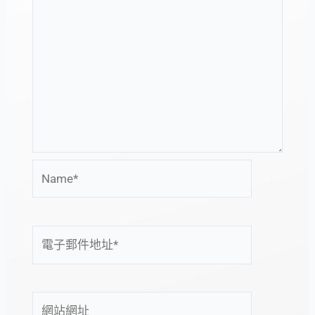
Name*
電
子
郵
件
網
地