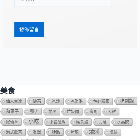
站
址
網
*
址
美食
吃到飽
便當
仙人掌冰
冰沙
冰淇淋
包心粉園
咖啡
和菓子
地瓜
垃圾麵
壽司
大餅
小吃
嫰仙草
小管麵線
扁食湯
比薩
水晶餃
燒烤
炒飯
港式飲茶
漢堡
烤鴨
燒餅