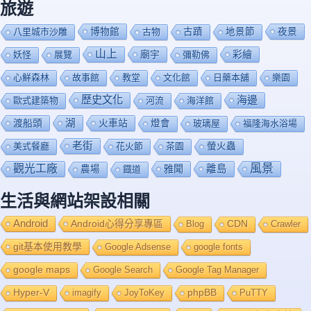
旅遊
博物館
夜景
八里城市沙雕
古物
古蹟
地景節
山上
廟宇
彩繪
妖怪
展覽
彌勒佛
心鮮森林
故事館
教堂
文化館
日藥本舖
樂園
歷史文化
海邊
歐式建築物
河流
海洋館
渡船頭
湖
火車站
燈會
玻璃屋
福隆海水浴場
老街
美式餐廳
花火節
茶園
螢火蟲
風景
觀光工廠
雅聞
離島
農場
鐡道
生活與網站架設相關
Android
Android心得分享專區
Blog
CDN
Crawler
git基本使用教學
Google Adsense
google fonts
google maps
Google Search
Google Tag Manager
Hyper-V
imagify
JoyToKey
phpBB
PuTTY