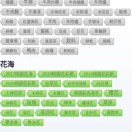
牛排
燴飯
牛肉爐
牛肉炒麵
牛肉熗麵
牛肉麵
牛雜湯
珍珠奶茶
米粉湯
米苔目
粄條
羊肉
羊肉爐
粉圓
紅薑黃粉
芋頭冰
蚵仔煎
蛋糕
蚵嗲
蛋塔
豆皮
豆花
車輪餅
飲料
關東煮
阿給
風茹茶
餅乾
餛飩
鴨肉
髒髒包
麻糬
黑枸杞
花海
2018桃園花彩節
2017桃園花海
2019桃園花彩節
2020桃園花彩節
仙草花
向日葵
台中花毯節
櫻花
士林官邸
桃園彩色海芋
木棉花
木蘭花
玫瑰
草原
百合
神木
油桐花
繡球花
落羽松
風鈴木
荷花
菊花
薰衣草
金針花
鬱金香
魯冰花