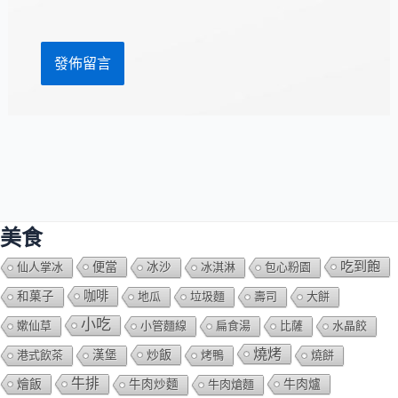
網
*
址
美食
吃到飽
便當
仙人掌冰
冰沙
冰淇淋
包心粉園
咖啡
和菓子
地瓜
垃圾麵
壽司
大餅
小吃
嫰仙草
小管麵線
扁食湯
比薩
水晶餃
燒烤
炒飯
港式飲茶
漢堡
烤鴨
燒餅
牛排
燴飯
牛肉爐
牛肉炒麵
牛肉熗麵