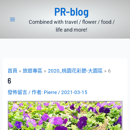
跳
PR-blog
至
主
Combined with travel / flower / food /
要
life and more!
內
容
首頁
旅遊專區
2020_桃園花彩節-大園區
6
6
發佈留言
/ 作者:
Pierre
/
2021-03-15