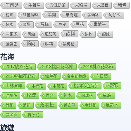
牛肉麵
牛雜湯
珍珠奶茶
米粉湯
米苔目
粄條
羊肉
羊肉爐
粉圓
紅薑黃粉
芋頭冰
蚵仔煎
蛋糕
蚵嗲
蛋塔
豆皮
豆花
車輪餅
飲料
關東煮
阿給
風茹茶
餅乾
餛飩
鴨肉
髒髒包
麻糬
黑枸杞
花海
2018桃園花彩節
2017桃園花海
2019桃園花彩節
2020桃園花彩節
仙草花
向日葵
台中花毯節
櫻花
士林官邸
桃園彩色海芋
木棉花
木蘭花
玫瑰
草原
百合
神木
油桐花
繡球花
落羽松
風鈴木
荷花
菊花
薰衣草
金針花
鬱金香
魯冰花
旅遊