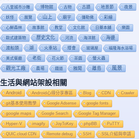
博物館
夜景
八里城市沙雕
古物
古蹟
地景節
山上
廟宇
彩繪
妖怪
展覽
彌勒佛
心鮮森林
故事館
教堂
文化館
日藥本舖
樂園
歷史文化
海邊
歐式建築物
河流
海洋館
渡船頭
湖
火車站
燈會
玻璃屋
福隆海水浴場
老街
美式餐廳
花火節
茶園
螢火蟲
風景
觀光工廠
雅聞
離島
農場
鐡道
生活與網站架設相關
Android
Android心得分享專區
Blog
CDN
Crawler
git基本使用教學
Google Adsense
google fonts
google maps
Google Search
Google Tag Manager
Hyper-V
imagify
JoyToKey
phpBB
PuTTY
QUIC.cloud CDN
Remote debug
SSH
SSL介紹與申請