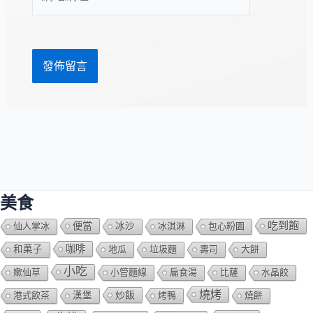
站
址
網
*
址
美食
吃到飽
便當
仙人掌冰
冰沙
冰淇淋
包心粉園
咖啡
和菓子
地瓜
垃圾麵
壽司
大餅
小吃
嫰仙草
小管麵線
扁食湯
比薩
水晶餃
燒烤
炒飯
港式飲茶
漢堡
烤鴨
燒餅