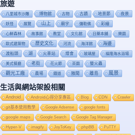
旅遊
博物館
夜景
八里城市沙雕
古物
古蹟
地景節
山上
廟宇
彩繪
妖怪
展覽
彌勒佛
心鮮森林
故事館
教堂
文化館
日藥本舖
樂園
歷史文化
海邊
歐式建築物
河流
海洋館
渡船頭
湖
火車站
燈會
玻璃屋
福隆海水浴場
老街
美式餐廳
花火節
茶園
螢火蟲
風景
觀光工廠
雅聞
離島
農場
鐡道
生活與網站架設相關
Android
Android心得分享專區
Blog
CDN
Crawler
git基本使用教學
Google Adsense
google fonts
google maps
Google Search
Google Tag Manager
Hyper-V
imagify
JoyToKey
phpBB
PuTTY