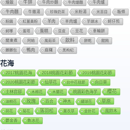
牛排
燴飯
牛肉爐
牛肉炒麵
牛肉熗麵
牛肉麵
牛雜湯
珍珠奶茶
米粉湯
米苔目
粄條
羊肉
羊肉爐
粉圓
紅薑黃粉
芋頭冰
蚵仔煎
蛋糕
蚵嗲
蛋塔
豆皮
豆花
車輪餅
飲料
關東煮
阿給
風茹茶
餅乾
餛飩
鴨肉
髒髒包
麻糬
黑枸杞
花海
2018桃園花彩節
2017桃園花海
2019桃園花彩節
2020桃園花彩節
仙草花
向日葵
台中花毯節
櫻花
士林官邸
桃園彩色海芋
木棉花
木蘭花
玫瑰
草原
百合
神木
油桐花
繡球花
落羽松
風鈴木
荷花
菊花
薰衣草
金針花
鬱金香
魯冰花