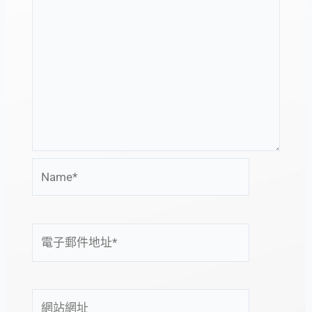
Name*
電
子
郵
件
網
地