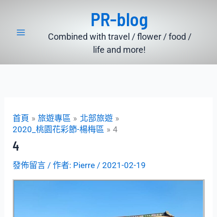
跳
PR-blog
至
主
Combined with travel / flower / food /
要
life and more!
內
容
首頁
旅遊專區
北部旅遊
2020_桃園花彩節-楊梅區
4
4
發佈留言
/ 作者:
Pierre
/
2021-02-19