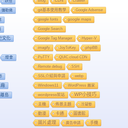
Blog
CDN
Crawler
妖怪
git基本使用教學
Google Adsense
彌勒佛
google fonts
google maps
館
Google Search
舖
史文化
Google Tag Manager
Hyper-V
imagify
JoyToKey
phpBB
PuTTY
QUIC.cloud CDN
燈會
Remote debug
SSH
SSL介紹與申請
webp
節
工廠
Windows11
WordPress 搬家
WP小技巧
離島
wordpress架站
主機
佈景主題
冷凝墊
卡通
動漫
圖書館
圖片處理
手機
廣告申請