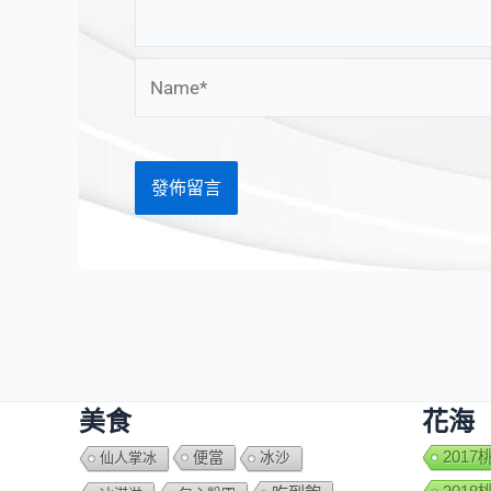
Name*
美食
花海
便當
201
仙人掌冰
冰沙