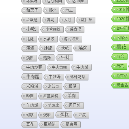
201
吃到飽
冰淇淋
包心粉園
201
咖啡
和菓子
地瓜
202
垃圾麵
壽司
大餅
嫰仙草
台中花
小吃
小管麵線
扁食湯
木棉花
比薩
水晶餃
港式飲茶
櫻花
燒烤
炒飯
漢堡
烤鴨
百合
牛排
燴飯
燒餅
荷花
牛肉爐
牛肉炒麵
牛肉熗麵
薰衣草
牛肉麵
牛雜湯
珍珠奶茶
鬱金香
米粉湯
米苔目
粄條
羊肉
粉圓
紅薑黃粉
羊肉爐
芋頭冰
蚵仔煎
蛋糕
蚵嗲
蛋塔
豆皮
豆花
車輪餅
關東煮