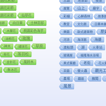
8桃園花彩節
夜景
古蹟
地景節
9桃園花彩節
山上
廟宇
展覽
0桃園花彩節
仙草花
彩繪
心鮮森林
故事
向日葵
士林官邸
毯節
教堂
文化館
日藥本
桃園彩色海芋
木蘭花
歷
樂園
歐式建築物
玫瑰
油桐花
海邊
河流
海洋館
草原
神木
繡球花
渡船頭
湖
火車站
落羽松
菊花
玻璃屋
福隆海水浴場
風鈴木
金針花
老街
美式餐廳
花火
魯冰花
觀光
茶園
螢火蟲
雅聞
農場
鐡道
風景