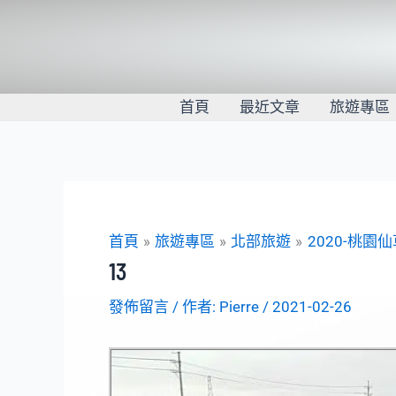
跳
至
主
要
內
首頁
最近文章
旅遊專區
容
首頁
旅遊專區
北部旅遊
2020-桃園
13
發佈留言
/ 作者:
Pierre
/
2021-02-26