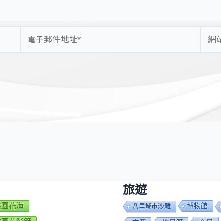
電
網
子
站
郵
網
件
址
地
址
*
旅遊
7桃園花海
博物館
八里城市沙雕