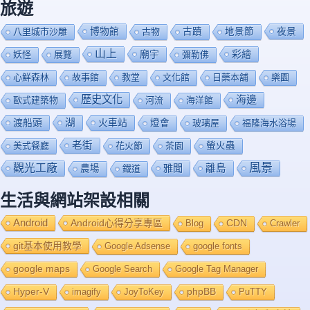
旅遊
博物館
夜景
八里城市沙雕
古物
古蹟
地景節
山上
廟宇
彩繪
妖怪
展覽
彌勒佛
心鮮森林
故事館
教堂
文化館
日藥本舖
樂園
歷史文化
海邊
歐式建築物
河流
海洋館
渡船頭
湖
火車站
燈會
玻璃屋
福隆海水浴場
老街
美式餐廳
花火節
茶園
螢火蟲
風景
觀光工廠
雅聞
離島
農場
鐡道
生活與網站架設相關
Android
Android心得分享專區
Blog
CDN
Crawler
git基本使用教學
Google Adsense
google fonts
google maps
Google Search
Google Tag Manager
Hyper-V
imagify
JoyToKey
phpBB
PuTTY