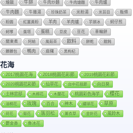
牛排
燴飯
牛肉爐
牛肉炒麵
牛肉熗麵
牛肉麵
牛雜湯
珍珠奶茶
米粉湯
米苔目
粄條
羊肉
羊肉爐
粉圓
紅薑黃粉
芋頭冰
蚵仔煎
蛋糕
蚵嗲
蛋塔
豆皮
豆花
車輪餅
飲料
關東煮
阿給
風茹茶
餅乾
餛飩
鴨肉
髒髒包
麻糬
黑枸杞
花海
2018桃園花彩節
2017桃園花海
2019桃園花彩節
2020桃園花彩節
仙草花
向日葵
台中花毯節
櫻花
士林官邸
桃園彩色海芋
木棉花
木蘭花
玫瑰
草原
百合
神木
油桐花
繡球花
落羽松
風鈴木
荷花
菊花
薰衣草
金針花
鬱金香
魯冰花