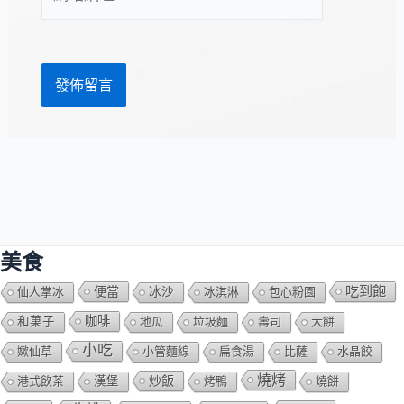
站
址
網
*
址
美食
吃到飽
便當
仙人掌冰
冰沙
冰淇淋
包心粉園
咖啡
和菓子
地瓜
垃圾麵
壽司
大餅
小吃
嫰仙草
小管麵線
扁食湯
比薩
水晶餃
燒烤
炒飯
港式飲茶
漢堡
烤鴨
燒餅