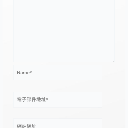
Name*
電
子
郵
件
網
地