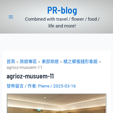
跳
PR-blog
至
主
Combined with travel / flower / food /
要
life and more!
內
容
首頁
旅遊專區
東部旅遊
橘之鄉蜜餞形象館
agrioz-musuem-11
agrioz-musuem-11
發佈留言
/ 作者:
Pierre
/
2025-03-16