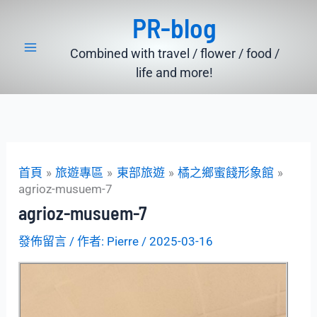
跳
PR-blog
至
主
Combined with travel / flower / food /
要
life and more!
內
容
首頁
旅遊專區
東部旅遊
橘之鄉蜜餞形象館
agrioz-musuem-7
agrioz-musuem-7
發佈留言
/ 作者:
Pierre
/
2025-03-16