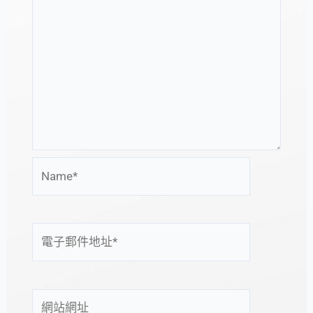
Name*
電
子
郵
件
網
地