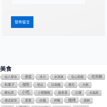
站
址
網
*
址
美食
吃到飽
便當
仙人掌冰
冰沙
冰淇淋
包心粉園
咖啡
和菓子
地瓜
垃圾麵
壽司
大餅
小吃
嫰仙草
小管麵線
扁食湯
比薩
水晶餃
燒烤
炒飯
港式飲茶
漢堡
烤鴨
燒餅