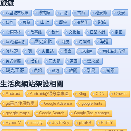
旅遊
博物館
夜景
八里城市沙雕
古物
古蹟
地景節
山上
廟宇
彩繪
妖怪
展覽
彌勒佛
心鮮森林
故事館
教堂
文化館
日藥本舖
樂園
歷史文化
海邊
歐式建築物
河流
海洋館
渡船頭
湖
火車站
燈會
玻璃屋
福隆海水浴場
老街
美式餐廳
花火節
茶園
螢火蟲
風景
觀光工廠
雅聞
離島
農場
鐡道
生活與網站架設相關
Android
Android心得分享專區
Blog
CDN
Crawler
git基本使用教學
Google Adsense
google fonts
google maps
Google Search
Google Tag Manager
Hyper-V
imagify
JoyToKey
phpBB
PuTTY