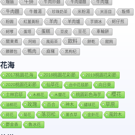
牛排
燴飯
牛肉爐
牛肉炒麵
牛肉熗麵
牛肉麵
牛雜湯
珍珠奶茶
米粉湯
米苔目
粄條
羊肉
羊肉爐
粉圓
紅薑黃粉
芋頭冰
蚵仔煎
蛋糕
蚵嗲
蛋塔
豆皮
豆花
車輪餅
飲料
關東煮
阿給
風茹茶
餅乾
餛飩
鴨肉
髒髒包
麻糬
黑枸杞
花海
2018桃園花彩節
2017桃園花海
2019桃園花彩節
2020桃園花彩節
仙草花
向日葵
台中花毯節
櫻花
士林官邸
桃園彩色海芋
木棉花
木蘭花
玫瑰
草原
百合
神木
油桐花
繡球花
落羽松
風鈴木
荷花
菊花
薰衣草
金針花
鬱金香
魯冰花