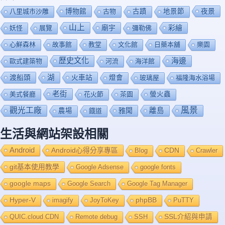
博物館
夜景
八里城市沙雕
古物
古蹟
地景節
山上
廟宇
彩繪
妖怪
展覽
彌勒佛
心鮮森林
故事館
教堂
文化館
日藥本舖
樂園
歷史文化
海邊
歐式建築物
河流
海洋館
渡船頭
湖
火車站
燈會
玻璃屋
福隆海水浴場
老街
美式餐廳
花火節
茶園
螢火蟲
風景
觀光工廠
雅聞
離島
農場
鐡道
生活與網站架設相關
Android
Android心得分享專區
Blog
CDN
Crawler
git基本使用教學
Google Adsense
google fonts
google maps
Google Search
Google Tag Manager
Hyper-V
imagify
JoyToKey
phpBB
PuTTY
QUIC.cloud CDN
Remote debug
SSH
SSL介紹與申請