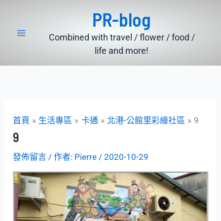
跳
PR-blog
至
主
Combined with travel / flower / food /
要
life and more!
內
容
首頁
生活專區
卡通
北港-公館里彩繪社區
9
9
發佈留言
/ 作者:
Pierre
/
2020-10-29