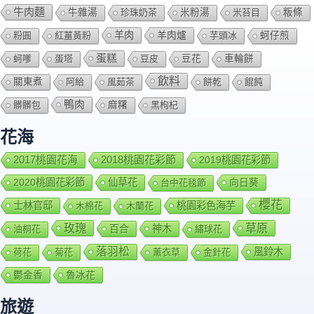
牛肉麵
牛雜湯
珍珠奶茶
米粉湯
米苔目
粄條
羊肉
羊肉爐
粉圓
紅薑黃粉
芋頭冰
蚵仔煎
蛋糕
蚵嗲
蛋塔
豆皮
豆花
車輪餅
飲料
關東煮
阿給
風茹茶
餅乾
餛飩
鴨肉
髒髒包
麻糬
黑枸杞
花海
2018桃園花彩節
2017桃園花海
2019桃園花彩節
2020桃園花彩節
仙草花
向日葵
台中花毯節
櫻花
士林官邸
桃園彩色海芋
木棉花
木蘭花
玫瑰
草原
百合
神木
油桐花
繡球花
落羽松
風鈴木
荷花
菊花
薰衣草
金針花
鬱金香
魯冰花
旅遊