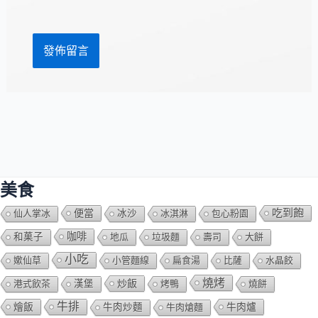
網
*
址
美食
吃到飽
便當
仙人掌冰
冰沙
冰淇淋
包心粉園
咖啡
和菓子
地瓜
垃圾麵
壽司
大餅
小吃
嫰仙草
小管麵線
扁食湯
比薩
水晶餃
燒烤
炒飯
港式飲茶
漢堡
烤鴨
燒餅
牛排
燴飯
牛肉爐
牛肉炒麵
牛肉熗麵