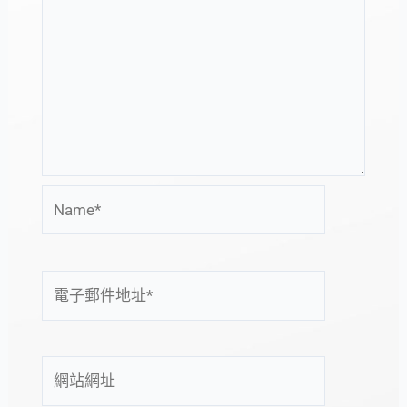
Name*
電
子
郵
件
網
地
站
址