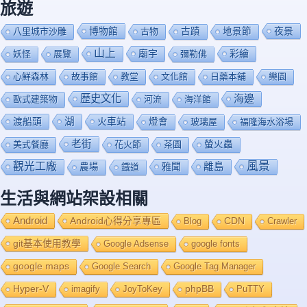
旅遊
博物館
夜景
八里城市沙雕
古物
古蹟
地景節
山上
廟宇
彩繪
妖怪
展覽
彌勒佛
心鮮森林
故事館
教堂
文化館
日藥本舖
樂園
歷史文化
海邊
歐式建築物
河流
海洋館
渡船頭
湖
火車站
燈會
玻璃屋
福隆海水浴場
老街
美式餐廳
花火節
茶園
螢火蟲
風景
觀光工廠
雅聞
離島
農場
鐡道
生活與網站架設相關
Android
Android心得分享專區
Blog
CDN
Crawler
git基本使用教學
Google Adsense
google fonts
google maps
Google Search
Google Tag Manager
Hyper-V
imagify
JoyToKey
phpBB
PuTTY