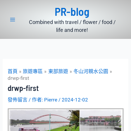
跳
PR-blog
至
主
Combined with travel / flower / food /
要
life and more!
內
容
首頁
旅遊專區
東部旅遊
冬山河親水公園
drwp-first
drwp-first
發佈留言
/ 作者:
Pierre
/
2024-12-02