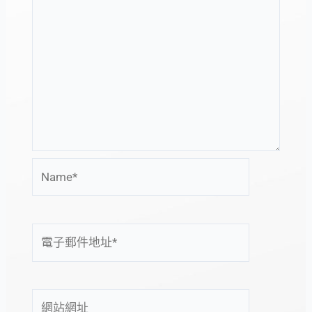
Name*
電
子
郵
件
網
地