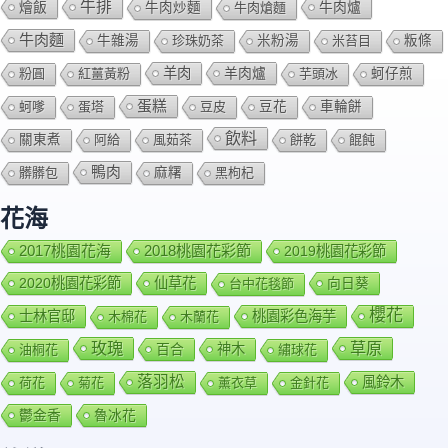
牛排
燴飯
牛肉爐
牛肉炒麵
牛肉熗麵
牛肉麵
牛雜湯
珍珠奶茶
米粉湯
米苔目
粄條
羊肉
羊肉爐
粉圓
紅薑黃粉
芋頭冰
蚵仔煎
蛋糕
蚵嗲
蛋塔
豆皮
豆花
車輪餅
飲料
關東煮
阿給
風茹茶
餅乾
餛飩
鴨肉
髒髒包
麻糬
黑枸杞
花海
2018桃園花彩節
2017桃園花海
2019桃園花彩節
2020桃園花彩節
仙草花
向日葵
台中花毯節
櫻花
士林官邸
桃園彩色海芋
木棉花
木蘭花
玫瑰
草原
百合
神木
油桐花
繡球花
落羽松
風鈴木
荷花
菊花
薰衣草
金針花
鬱金香
魯冰花