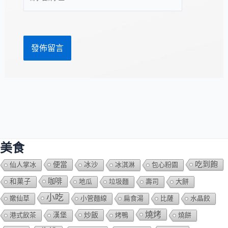
站
址
網
*
址
美食
吃到飽
便當
仙人掌冰
冰沙
冰淇淋
包心粉園
咖啡
和菓子
地瓜
垃圾麵
壽司
大餅
小吃
嫰仙草
小管麵線
扁食湯
比薩
水晶餃
燒烤
炒飯
港式飲茶
漢堡
烤鴨
燒餅