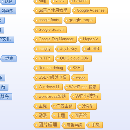
Blog
CDN
Crawler
妖怪
git基本使用教學
Google Adsense
彌勒佛
google fonts
google maps
館
Google Search
舖
史文化
Google Tag Manager
Hyper-V
imagify
JoyToKey
phpBB
PuTTY
QUIC.cloud CDN
燈會
Remote debug
SSH
SSL介紹與申請
webp
節
工廠
Windows11
WordPress 搬家
WP小技巧
離島
wordpress架站
主機
佈景主題
冷凝墊
卡通
動漫
圖書館
圖片處理
手機
廣告申請