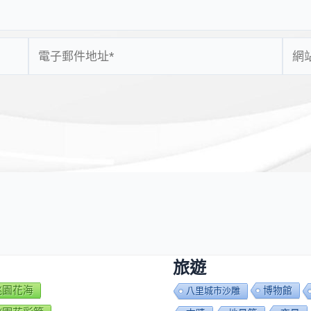
電
網
子
站
郵
網
件
址
地
址
*
旅遊
7桃園花海
博物館
八里城市沙雕