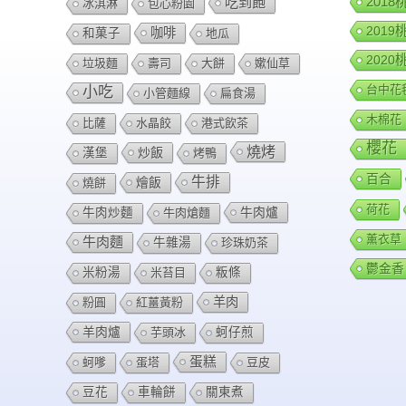
201
吃到飽
冰淇淋
包心粉園
201
咖啡
和菓子
地瓜
202
垃圾麵
壽司
大餅
嫰仙草
台中花
小吃
小管麵線
扁食湯
木棉花
比薩
水晶餃
港式飲茶
櫻花
燒烤
炒飯
漢堡
烤鴨
百合
牛排
燴飯
燒餅
荷花
牛肉爐
牛肉炒麵
牛肉熗麵
薰衣草
牛肉麵
牛雜湯
珍珠奶茶
鬱金香
米粉湯
米苔目
粄條
羊肉
粉圓
紅薑黃粉
羊肉爐
芋頭冰
蚵仔煎
蛋糕
蚵嗲
蛋塔
豆皮
豆花
車輪餅
關東煮