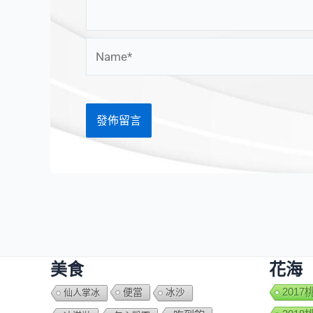
Name*
美食
花海
便當
201
仙人掌冰
冰沙