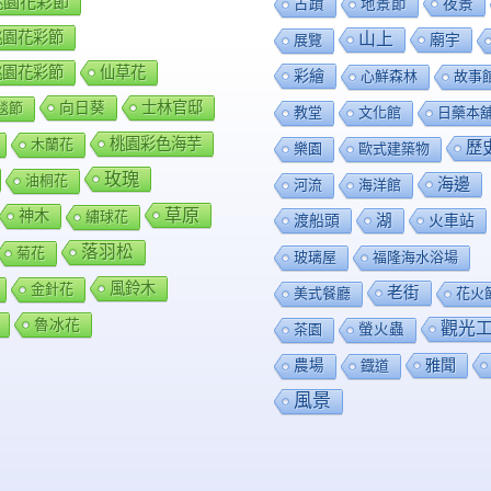
8桃園花彩節
夜景
古蹟
地景節
9桃園花彩節
山上
廟宇
展覽
0桃園花彩節
仙草花
彩繪
心鮮森林
故事
向日葵
士林官邸
毯節
教堂
文化館
日藥本
桃園彩色海芋
木蘭花
歷
樂園
歐式建築物
玫瑰
油桐花
海邊
河流
海洋館
草原
神木
繡球花
渡船頭
湖
火車站
落羽松
菊花
玻璃屋
福隆海水浴場
風鈴木
金針花
老街
美式餐廳
花火
魯冰花
觀光
茶園
螢火蟲
雅聞
農場
鐡道
風景