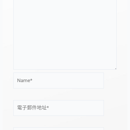
Name*
電
子
郵
件