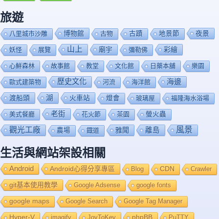
旅遊
博物館
夜景
八里城市沙雕
古物
古蹟
地景節
山上
廟宇
彩繪
妖怪
展覽
彌勒佛
心鮮森林
故事館
教堂
文化館
日藥本舖
樂園
歷史文化
海邊
歐式建築物
河流
海洋館
渡船頭
湖
火車站
燈會
玻璃屋
福隆海水浴場
老街
美式餐廳
花火節
茶園
螢火蟲
風景
觀光工廠
雅聞
離島
農場
鐡道
生活與網站架設相關
Android
Android心得分享專區
Blog
CDN
Crawler
git基本使用教學
Google Adsense
google fonts
google maps
Google Search
Google Tag Manager
Hyper-V
imagify
JoyToKey
phpBB
PuTTY