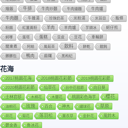
牛排
燴飯
牛肉爐
牛肉炒麵
牛肉熗麵
牛肉麵
牛雜湯
珍珠奶茶
米粉湯
米苔目
粄條
羊肉
羊肉爐
粉圓
紅薑黃粉
芋頭冰
蚵仔煎
蛋糕
蚵嗲
蛋塔
豆皮
豆花
車輪餅
飲料
關東煮
阿給
風茹茶
餅乾
餛飩
鴨肉
髒髒包
麻糬
黑枸杞
花海
2018桃園花彩節
2017桃園花海
2019桃園花彩節
2020桃園花彩節
仙草花
向日葵
台中花毯節
櫻花
士林官邸
桃園彩色海芋
木棉花
木蘭花
玫瑰
草原
百合
神木
油桐花
繡球花
落羽松
風鈴木
荷花
菊花
薰衣草
金針花
鬱金香
魯冰花