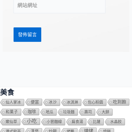
網
地
站
址
網
*
址
美食
吃到飽
便當
仙人掌冰
冰沙
冰淇淋
包心粉園
咖啡
和菓子
地瓜
垃圾麵
壽司
大餅
小吃
嫰仙草
小管麵線
扁食湯
比薩
水晶餃
燒烤
炒飯
港式飲茶
漢堡
烤鴨
燒餅