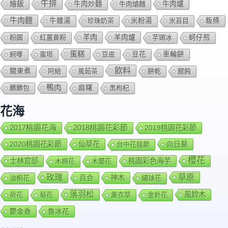
牛排
燴飯
牛肉爐
牛肉炒麵
牛肉熗麵
牛肉麵
牛雜湯
珍珠奶茶
米粉湯
米苔目
粄條
羊肉
羊肉爐
粉圓
紅薑黃粉
芋頭冰
蚵仔煎
蛋糕
蚵嗲
蛋塔
豆皮
豆花
車輪餅
飲料
關東煮
阿給
風茹茶
餅乾
餛飩
鴨肉
髒髒包
麻糬
黑枸杞
花海
2018桃園花彩節
2017桃園花海
2019桃園花彩節
2020桃園花彩節
仙草花
向日葵
台中花毯節
櫻花
士林官邸
桃園彩色海芋
木棉花
木蘭花
玫瑰
草原
百合
神木
油桐花
繡球花
落羽松
風鈴木
荷花
菊花
薰衣草
金針花
鬱金香
魯冰花