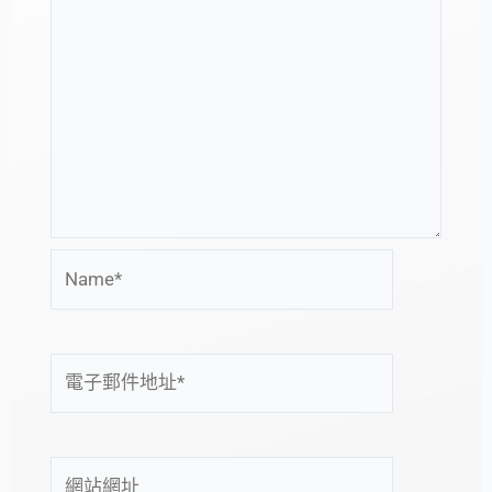
Name*
電
子
郵
件
網
地