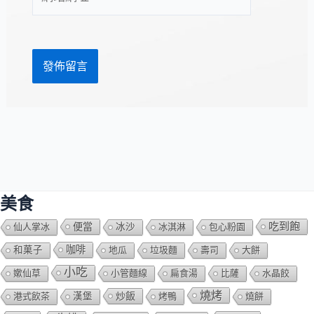
站
址
網
*
址
美食
吃到飽
便當
仙人掌冰
冰沙
冰淇淋
包心粉園
咖啡
和菓子
地瓜
垃圾麵
壽司
大餅
小吃
嫰仙草
小管麵線
扁食湯
比薩
水晶餃
燒烤
炒飯
港式飲茶
漢堡
烤鴨
燒餅