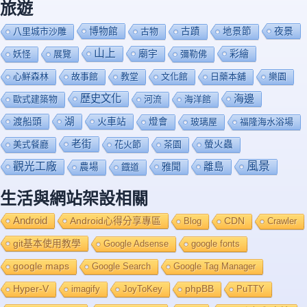
旅遊
博物館
夜景
八里城市沙雕
古物
古蹟
地景節
山上
廟宇
彩繪
妖怪
展覽
彌勒佛
心鮮森林
故事館
教堂
文化館
日藥本舖
樂園
歷史文化
海邊
歐式建築物
河流
海洋館
渡船頭
湖
火車站
燈會
玻璃屋
福隆海水浴場
老街
美式餐廳
花火節
茶園
螢火蟲
風景
觀光工廠
雅聞
離島
農場
鐡道
生活與網站架設相關
Android
Android心得分享專區
Blog
CDN
Crawler
git基本使用教學
Google Adsense
google fonts
google maps
Google Search
Google Tag Manager
Hyper-V
imagify
JoyToKey
phpBB
PuTTY