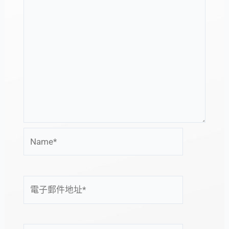
Name*
電
子
郵
件