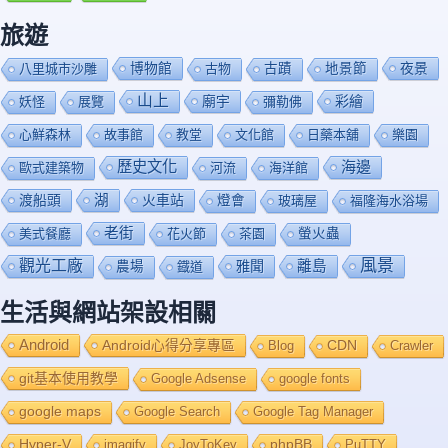
旅遊
博物館
夜景
八里城市沙雕
古物
古蹟
地景節
山上
廟宇
彩繪
妖怪
展覽
彌勒佛
心鮮森林
故事館
教堂
文化館
日藥本舖
樂園
歷史文化
海邊
歐式建築物
河流
海洋館
渡船頭
湖
火車站
燈會
玻璃屋
福隆海水浴場
老街
美式餐廳
花火節
茶園
螢火蟲
風景
觀光工廠
雅聞
離島
農場
鐡道
生活與網站架設相關
Android
Android心得分享專區
Blog
CDN
Crawler
git基本使用教學
Google Adsense
google fonts
google maps
Google Search
Google Tag Manager
Hyper-V
imagify
JoyToKey
phpBB
PuTTY