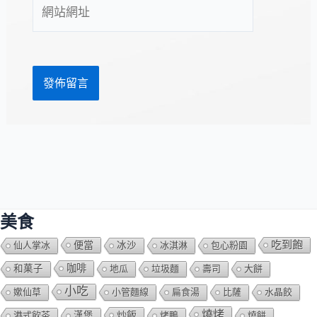
網
地
站
址
網
*
址
美食
吃到飽
便當
仙人掌冰
冰沙
冰淇淋
包心粉園
咖啡
和菓子
地瓜
垃圾麵
壽司
大餅
小吃
嫰仙草
小管麵線
扁食湯
比薩
水晶餃
燒烤
炒飯
港式飲茶
漢堡
烤鴨
燒餅