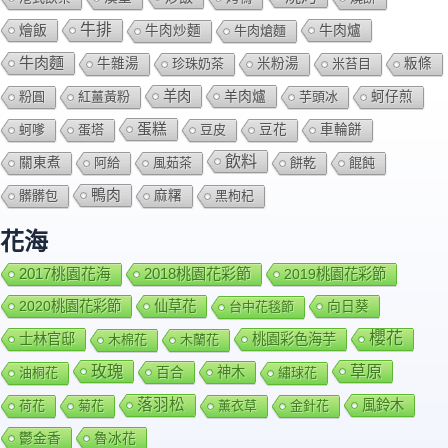
牛排
燴飯
牛肉爐
牛肉炒麵
牛肉熗麵
牛肉麵
牛雜湯
珍珠奶茶
米粉湯
米苔目
粄條
羊肉
羊肉爐
粉圓
紅薑黃粉
芋頭冰
蚵仔煎
蛋糕
蚵嗲
蛋塔
豆皮
豆花
車輪餅
飲料
關東煮
阿給
風茹茶
餅乾
餛飩
鴨肉
髒髒包
麻糬
黑枸杞
花海
2018桃園花彩節
2017桃園花海
2019桃園花彩節
2020桃園花彩節
仙草花
向日葵
台中花毯節
櫻花
士林官邸
桃園彩色海芋
木棉花
木蘭花
玫瑰
草原
百合
神木
油桐花
繡球花
落羽松
風鈴木
荷花
菊花
薰衣草
金針花
鬱金香
魯冰花