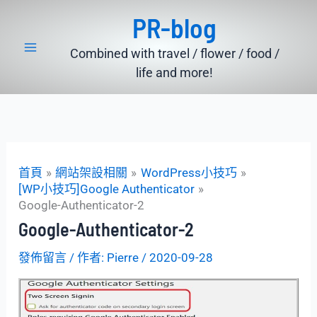
跳
PR-blog
至
主
Combined with travel / flower / food /
要
life and more!
內
容
首頁
網站架設相關
WordPress小技巧
[WP小技巧]Google Authenticator
Google-Authenticator-2
Google-Authenticator-2
發佈留言
/ 作者:
Pierre
/
2020-09-28