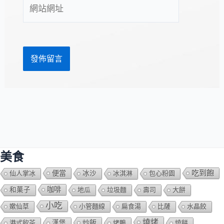
網
地
站
址
網
*
址
美食
吃到飽
便當
仙人掌冰
冰沙
冰淇淋
包心粉園
咖啡
和菓子
地瓜
垃圾麵
壽司
大餅
小吃
嫰仙草
小管麵線
扁食湯
比薩
水晶餃
燒烤
炒飯
港式飲茶
漢堡
烤鴨
燒餅