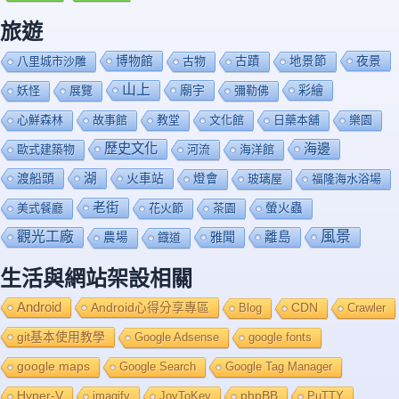
旅遊
博物館
夜景
八里城市沙雕
古物
古蹟
地景節
山上
廟宇
彩繪
妖怪
展覽
彌勒佛
心鮮森林
故事館
教堂
文化館
日藥本舖
樂園
歷史文化
海邊
歐式建築物
河流
海洋館
渡船頭
湖
火車站
燈會
玻璃屋
福隆海水浴場
老街
美式餐廳
花火節
茶園
螢火蟲
風景
觀光工廠
雅聞
離島
農場
鐡道
生活與網站架設相關
Android
Android心得分享專區
Blog
CDN
Crawler
git基本使用教學
Google Adsense
google fonts
google maps
Google Search
Google Tag Manager
Hyper-V
imagify
JoyToKey
phpBB
PuTTY