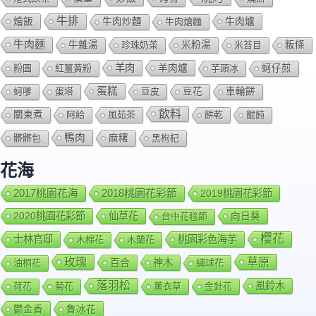
牛排
燴飯
牛肉爐
牛肉炒麵
牛肉熗麵
牛肉麵
牛雜湯
珍珠奶茶
米粉湯
米苔目
粄條
羊肉
羊肉爐
粉圓
紅薑黃粉
芋頭冰
蚵仔煎
蛋糕
蚵嗲
蛋塔
豆皮
豆花
車輪餅
飲料
關東煮
阿給
風茹茶
餅乾
餛飩
鴨肉
髒髒包
麻糬
黑枸杞
花海
2018桃園花彩節
2017桃園花海
2019桃園花彩節
2020桃園花彩節
仙草花
向日葵
台中花毯節
櫻花
士林官邸
桃園彩色海芋
木棉花
木蘭花
玫瑰
草原
百合
神木
油桐花
繡球花
落羽松
風鈴木
荷花
菊花
薰衣草
金針花
鬱金香
魯冰花