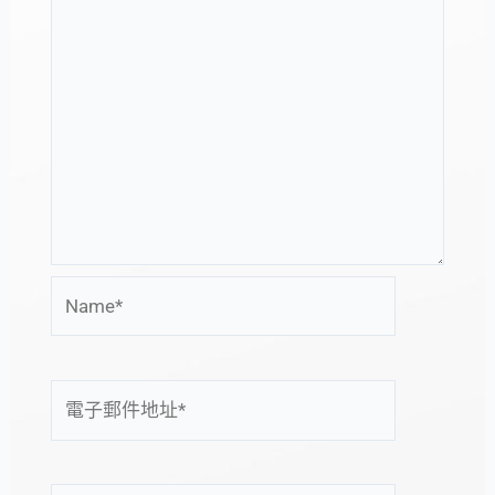
Name*
電
子
郵
件