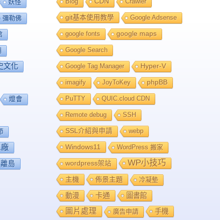
Blog
CDN
Crawler
妖怪
git基本使用教學
Google Adsense
彌勒佛
google fonts
google maps
館
Google Search
舖
史文化
Google Tag Manager
Hyper-V
imagify
JoyToKey
phpBB
PuTTY
QUIC.cloud CDN
燈會
Remote debug
SSH
SSL介紹與申請
webp
節
工廠
Windows11
WordPress 搬家
WP小技巧
離島
wordpress架站
主機
佈景主題
冷凝墊
卡通
動漫
圖書館
圖片處理
手機
廣告申請