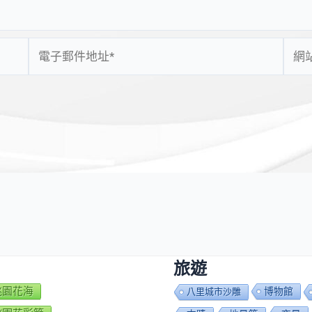
電
網
子
站
郵
網
件
址
地
址
*
旅遊
7桃園花海
博物館
八里城市沙雕