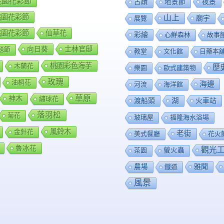
8桃園花彩節
夜景
古蹟
地景節
9桃園花彩節
山上
廟宇
展覽
0桃園花彩節
仙草花
彩繪
心鮮森林
故事
向日葵
士林官邸
毯節
教堂
文化館
日藥本
桃園彩色海芋
木蘭花
歷
樂園
歐式建築物
玫瑰
油桐花
海邊
河流
海洋館
草原
神木
繡球花
渡船頭
湖
火車站
落羽松
菊花
玻璃屋
福隆海水浴場
風鈴木
金針花
老街
美式餐廳
花火
魯冰花
觀光
茶園
螢火蟲
雅聞
農場
鐡道
風景