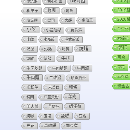
201
吃到飽
冰淇淋
包心粉園
201
咖啡
和菓子
地瓜
202
垃圾麵
壽司
大餅
嫰仙草
台中花
小吃
小管麵線
扁食湯
木棉花
比薩
水晶餃
港式飲茶
櫻花
燒烤
炒飯
漢堡
烤鴨
百合
牛排
燴飯
燒餅
荷花
牛肉爐
牛肉炒麵
牛肉熗麵
薰衣草
牛肉麵
牛雜湯
珍珠奶茶
鬱金香
米粉湯
米苔目
粄條
羊肉
粉圓
紅薑黃粉
羊肉爐
芋頭冰
蚵仔煎
蛋糕
蚵嗲
蛋塔
豆皮
豆花
車輪餅
關東煮