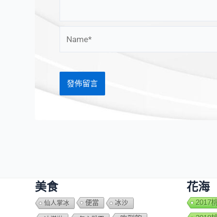
Name*
美食
花海
便當
201
仙人掌冰
冰沙