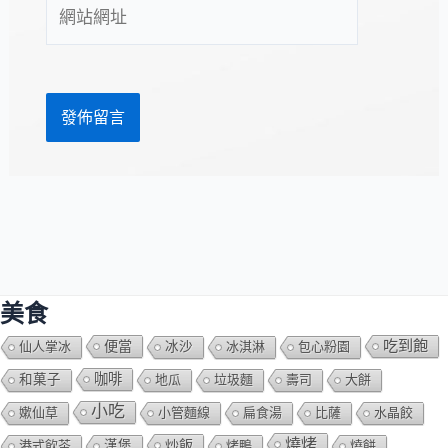
網
地
站
址
網
*
址
美食
吃到飽
便當
仙人掌冰
冰沙
冰淇淋
包心粉園
咖啡
和菓子
地瓜
垃圾麵
壽司
大餅
小吃
嫰仙草
小管麵線
扁食湯
比薩
水晶餃
燒烤
炒飯
港式飲茶
漢堡
烤鴨
燒餅