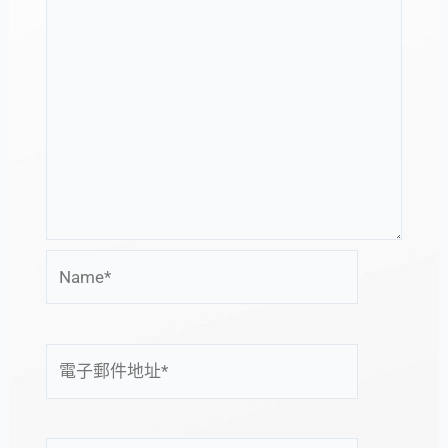
Name*
電
子
郵
件