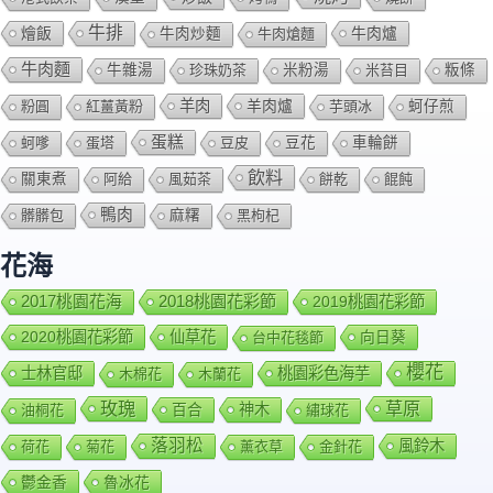
牛排
燴飯
牛肉爐
牛肉炒麵
牛肉熗麵
牛肉麵
牛雜湯
珍珠奶茶
米粉湯
米苔目
粄條
羊肉
羊肉爐
粉圓
紅薑黃粉
芋頭冰
蚵仔煎
蛋糕
蚵嗲
蛋塔
豆皮
豆花
車輪餅
飲料
關東煮
阿給
風茹茶
餅乾
餛飩
鴨肉
髒髒包
麻糬
黑枸杞
花海
2018桃園花彩節
2017桃園花海
2019桃園花彩節
2020桃園花彩節
仙草花
向日葵
台中花毯節
櫻花
士林官邸
桃園彩色海芋
木棉花
木蘭花
玫瑰
草原
百合
神木
油桐花
繡球花
落羽松
風鈴木
荷花
菊花
薰衣草
金針花
鬱金香
魯冰花