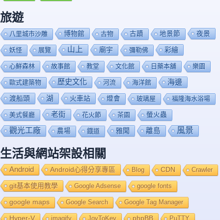
旅遊
博物館
夜景
八里城市沙雕
古物
古蹟
地景節
山上
廟宇
彩繪
妖怪
展覽
彌勒佛
心鮮森林
故事館
教堂
文化館
日藥本舖
樂園
歷史文化
海邊
歐式建築物
河流
海洋館
渡船頭
湖
火車站
燈會
玻璃屋
福隆海水浴場
老街
美式餐廳
花火節
茶園
螢火蟲
風景
觀光工廠
雅聞
離島
農場
鐡道
生活與網站架設相關
Android
Android心得分享專區
Blog
CDN
Crawler
git基本使用教學
Google Adsense
google fonts
google maps
Google Search
Google Tag Manager
Hyper-V
imagify
JoyToKey
phpBB
PuTTY