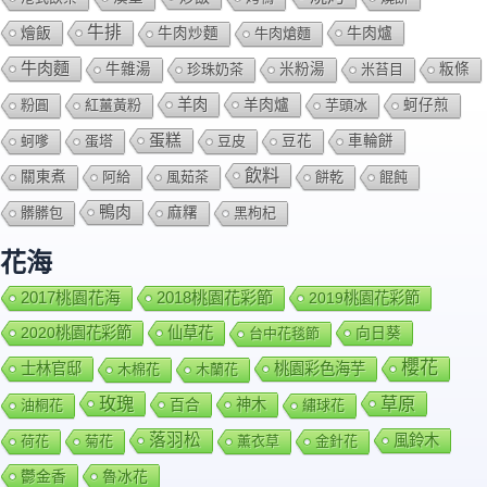
牛排
燴飯
牛肉爐
牛肉炒麵
牛肉熗麵
牛肉麵
牛雜湯
珍珠奶茶
米粉湯
米苔目
粄條
羊肉
羊肉爐
粉圓
紅薑黃粉
芋頭冰
蚵仔煎
蛋糕
蚵嗲
蛋塔
豆皮
豆花
車輪餅
飲料
關東煮
阿給
風茹茶
餅乾
餛飩
鴨肉
髒髒包
麻糬
黑枸杞
花海
2018桃園花彩節
2017桃園花海
2019桃園花彩節
2020桃園花彩節
仙草花
向日葵
台中花毯節
櫻花
士林官邸
桃園彩色海芋
木棉花
木蘭花
玫瑰
草原
百合
神木
油桐花
繡球花
落羽松
風鈴木
荷花
菊花
薰衣草
金針花
鬱金香
魯冰花