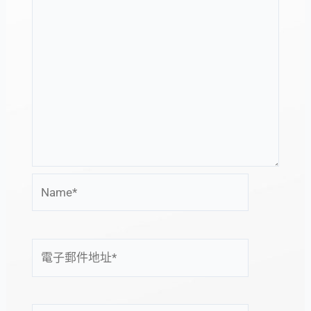
Name*
電
子
郵
件