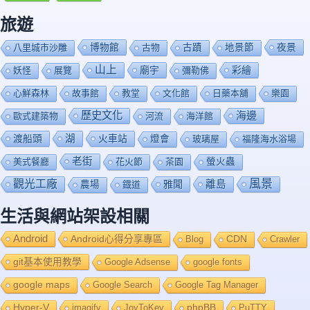
旅遊
博物館
夜景
八里城市沙雕
古物
古蹟
地景節
山上
廟宇
彩繪
妖怪
展覽
彌勒佛
心鮮森林
故事館
教堂
文化館
日藥本舖
樂園
歷史文化
海邊
歐式建築物
河流
海洋館
渡船頭
湖
火車站
燈會
玻璃屋
福隆海水浴場
老街
美式餐廳
花火節
茶園
螢火蟲
風景
觀光工廠
雅聞
離島
農場
鐡道
生活與網站架設相關
Android
Android心得分享專區
Blog
CDN
Crawler
git基本使用教學
Google Adsense
google fonts
google maps
Google Search
Google Tag Manager
Hyper-V
imagify
JoyToKey
phpBB
PuTTY