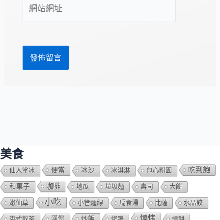
網
地
站
址
網
*
址
美食
吃到飽
便當
仙人掌冰
冰沙
冰淇淋
包心粉園
咖啡
和菓子
地瓜
垃圾麵
壽司
大餅
小吃
嫰仙草
小管麵線
扁食湯
比薩
水晶餃
燒烤
炒飯
港式飲茶
漢堡
烤鴨
燒餅