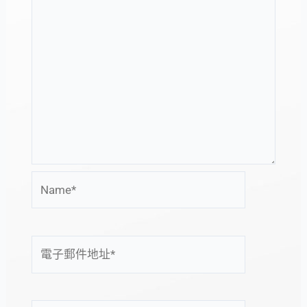
Name*
電
子
郵
件