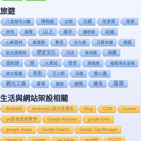
旅遊
博物館
夜景
八里城市沙雕
古物
古蹟
地景節
山上
廟宇
彩繪
妖怪
展覽
彌勒佛
心鮮森林
故事館
教堂
文化館
日藥本舖
樂園
歷史文化
海邊
歐式建築物
河流
海洋館
渡船頭
湖
火車站
燈會
玻璃屋
福隆海水浴場
老街
美式餐廳
花火節
茶園
螢火蟲
風景
觀光工廠
雅聞
離島
農場
鐡道
生活與網站架設相關
Android
Android心得分享專區
Blog
CDN
Crawler
git基本使用教學
Google Adsense
google fonts
google maps
Google Search
Google Tag Manager
Hyper-V
imagify
JoyToKey
phpBB
PuTTY