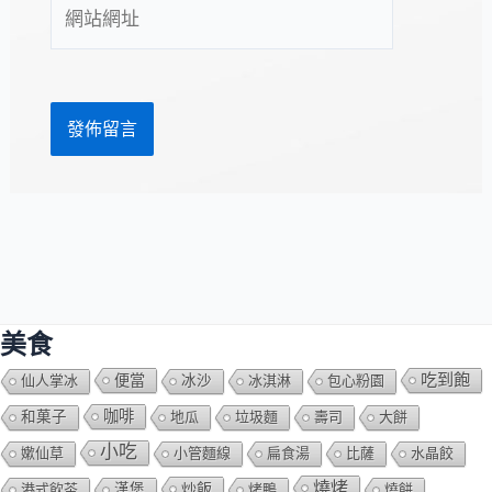
網
地
站
址
網
*
址
美食
吃到飽
便當
仙人掌冰
冰沙
冰淇淋
包心粉園
咖啡
和菓子
地瓜
垃圾麵
壽司
大餅
小吃
嫰仙草
小管麵線
扁食湯
比薩
水晶餃
燒烤
炒飯
港式飲茶
漢堡
烤鴨
燒餅