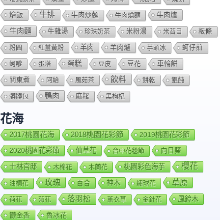
牛排
燴飯
牛肉爐
牛肉炒麵
牛肉熗麵
牛肉麵
牛雜湯
珍珠奶茶
米粉湯
米苔目
粄條
羊肉
羊肉爐
粉圓
紅薑黃粉
芋頭冰
蚵仔煎
蛋糕
蚵嗲
蛋塔
豆皮
豆花
車輪餅
飲料
關東煮
阿給
風茹茶
餅乾
餛飩
鴨肉
髒髒包
麻糬
黑枸杞
花海
2018桃園花彩節
2017桃園花海
2019桃園花彩節
2020桃園花彩節
仙草花
向日葵
台中花毯節
櫻花
士林官邸
桃園彩色海芋
木棉花
木蘭花
玫瑰
草原
百合
神木
油桐花
繡球花
落羽松
風鈴木
荷花
菊花
薰衣草
金針花
鬱金香
魯冰花