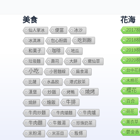
美食
花海
便當
201
仙人掌冰
冰沙
201
吃到飽
冰淇淋
包心粉園
201
咖啡
和菓子
地瓜
202
垃圾麵
壽司
大餅
嫰仙草
台中花
小吃
小管麵線
扁食湯
木棉花
比薩
水晶餃
港式飲茶
櫻花
燒烤
炒飯
漢堡
烤鴨
百合
牛排
燴飯
燒餅
荷花
牛肉爐
牛肉炒麵
牛肉熗麵
薰衣草
牛肉麵
牛雜湯
珍珠奶茶
鬱金香
米粉湯
米苔目
粄條