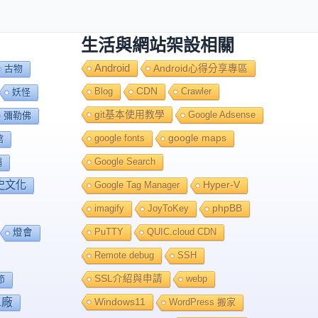
生活與網站架設相關
Android
Android心得分享專區
古物
Blog
CDN
Crawler
妖怪
git基本使用教學
Google Adsense
彌勒佛
google fonts
google maps
館
Google Search
舖
史文化
Google Tag Manager
Hyper-V
imagify
JoyToKey
phpBB
PuTTY
QUIC.cloud CDN
燈會
Remote debug
SSH
SSL介紹與申請
webp
節
工廠
Windows11
WordPress 搬家