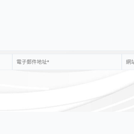
電
網
子
站
郵
網
件
址
地
址
*