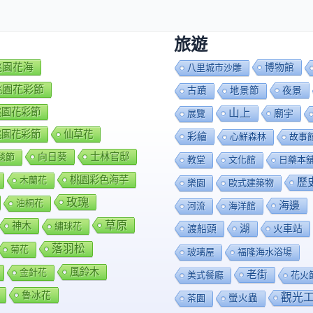
旅遊
7桃園花海
博物館
八里城市沙雕
8桃園花彩節
夜景
古蹟
地景節
9桃園花彩節
山上
廟宇
展覽
0桃園花彩節
仙草花
彩繪
心鮮森林
故事
向日葵
士林官邸
毯節
教堂
文化館
日藥本
桃園彩色海芋
木蘭花
歷
樂園
歐式建築物
玫瑰
油桐花
海邊
河流
海洋館
草原
神木
繡球花
渡船頭
湖
火車站
落羽松
菊花
玻璃屋
福隆海水浴場
風鈴木
金針花
老街
美式餐廳
花火
魯冰花
觀光
茶園
螢火蟲