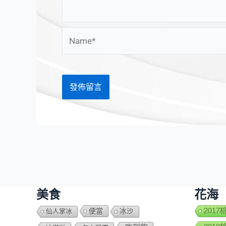
Name*
美食
花海
便當
201
仙人掌冰
冰沙