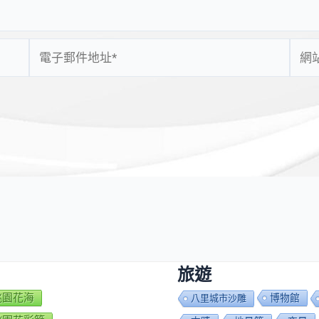
電
網
子
站
郵
網
件
址
地
址
*
旅遊
7桃園花海
博物館
八里城市沙雕