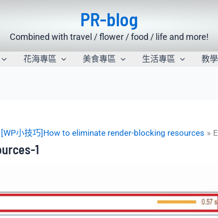
PR-blog
Combined with travel / flower / food / life and more!
花海專區
美食專區
生活專區
教
[WP小技巧]How to eliminate render-blocking resources
E
ources-1