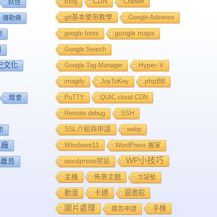
Blog
CDN
Crawler
妖怪
git基本使用教學
Google Adsense
彌勒佛
google fonts
google maps
館
Google Search
舖
史文化
Google Tag Manager
Hyper-V
imagify
JoyToKey
phpBB
PuTTY
QUIC.cloud CDN
燈會
Remote debug
SSH
SSL介紹與申請
webp
節
工廠
Windows11
WordPress 搬家
WP小技巧
離島
wordpress架站
主機
佈景主題
冷凝墊
卡通
動漫
圖書館
圖片處理
手機
廣告申請