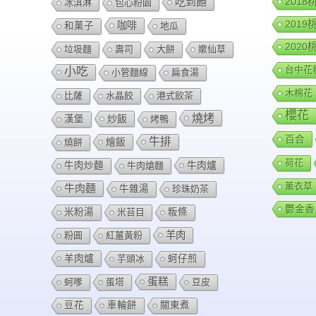
201
吃到飽
冰淇淋
包心粉園
201
咖啡
和菓子
地瓜
202
垃圾麵
壽司
大餅
嫰仙草
台中花
小吃
小管麵線
扁食湯
木棉花
比薩
水晶餃
港式飲茶
櫻花
燒烤
炒飯
漢堡
烤鴨
百合
牛排
燴飯
燒餅
荷花
牛肉爐
牛肉炒麵
牛肉熗麵
薰衣草
牛肉麵
牛雜湯
珍珠奶茶
鬱金香
米粉湯
米苔目
粄條
羊肉
粉圓
紅薑黃粉
羊肉爐
芋頭冰
蚵仔煎
蛋糕
蚵嗲
蛋塔
豆皮
豆花
車輪餅
關東煮