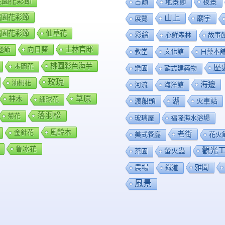
8桃園花彩節
夜景
古蹟
地景節
9桃園花彩節
山上
廟宇
展覽
0桃園花彩節
仙草花
彩繪
心鮮森林
故事
向日葵
士林官邸
毯節
教堂
文化館
日藥本
桃園彩色海芋
木蘭花
歷
樂園
歐式建築物
玫瑰
油桐花
海邊
河流
海洋館
草原
神木
繡球花
渡船頭
湖
火車站
落羽松
菊花
玻璃屋
福隆海水浴場
風鈴木
金針花
老街
美式餐廳
花火
魯冰花
觀光
茶園
螢火蟲
雅聞
農場
鐡道
風景