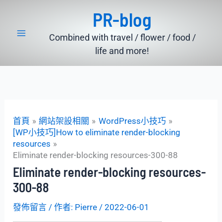
跳
PR-blog
至
主
Combined with travel / flower / food /
要
life and more!
內
容
首頁
網站架設相關
WordPress小技巧
[WP小技巧]How to eliminate render-blocking
resources
Eliminate render-blocking resources-300-88
Eliminate render-blocking resources-
300-88
發佈留言
/ 作者:
Pierre
/
2022-06-01