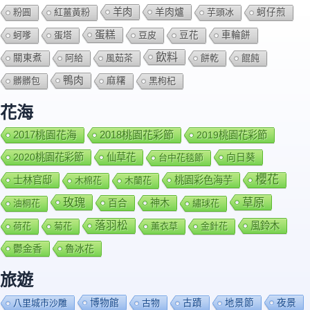
羊肉
羊肉爐
粉圓
紅薑黃粉
芋頭冰
蚵仔煎
蛋糕
蚵嗲
蛋塔
豆皮
豆花
車輪餅
飲料
關東煮
阿給
風茹茶
餅乾
餛飩
鴨肉
髒髒包
麻糬
黑枸杞
花海
2018桃園花彩節
2017桃園花海
2019桃園花彩節
2020桃園花彩節
仙草花
向日葵
台中花毯節
櫻花
士林官邸
桃園彩色海芋
木棉花
木蘭花
玫瑰
草原
百合
神木
油桐花
繡球花
落羽松
風鈴木
荷花
菊花
薰衣草
金針花
鬱金香
魯冰花
旅遊
博物館
夜景
八里城市沙雕
古物
古蹟
地景節