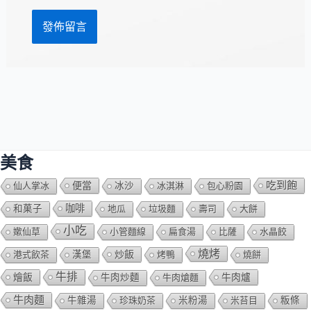
址
美食
吃到飽
便當
仙人掌冰
冰沙
冰淇淋
包心粉園
咖啡
和菓子
地瓜
垃圾麵
壽司
大餅
小吃
嫰仙草
小管麵線
扁食湯
比薩
水晶餃
燒烤
炒飯
港式飲茶
漢堡
烤鴨
燒餅
牛排
燴飯
牛肉爐
牛肉炒麵
牛肉熗麵
牛肉麵
牛雜湯
珍珠奶茶
米粉湯
米苔目
粄條