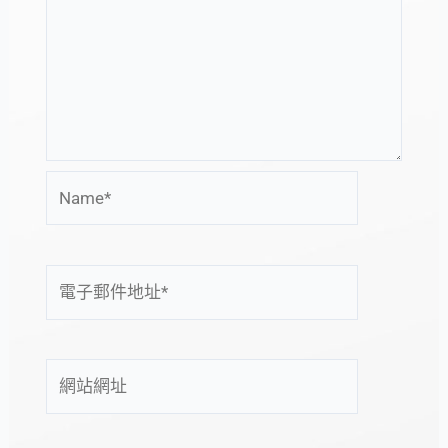
Name*
電
子
郵
件
網
地
站
址
網
*