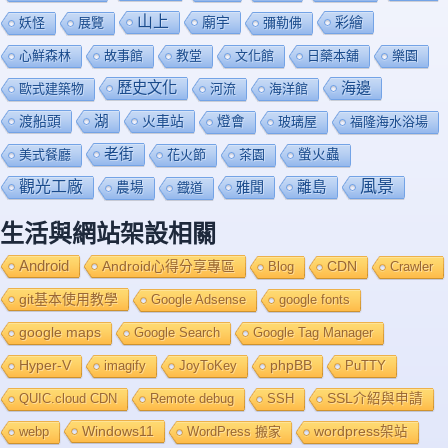
山上
廟宇
彩繪
妖怪
展覽
彌勒佛
心鮮森林
故事館
教堂
文化館
日藥本舖
樂園
歷史文化
海邊
歐式建築物
河流
海洋館
渡船頭
湖
火車站
燈會
玻璃屋
福隆海水浴場
老街
美式餐廳
花火節
茶園
螢火蟲
風景
觀光工廠
雅聞
離島
農場
鐡道
生活與網站架設相關
Android
Android心得分享專區
Blog
CDN
Crawler
git基本使用教學
Google Adsense
google fonts
google maps
Google Search
Google Tag Manager
Hyper-V
imagify
JoyToKey
phpBB
PuTTY
QUIC.cloud CDN
Remote debug
SSH
SSL介紹與申請
Windows11
webp
WordPress 搬家
wordpress架站