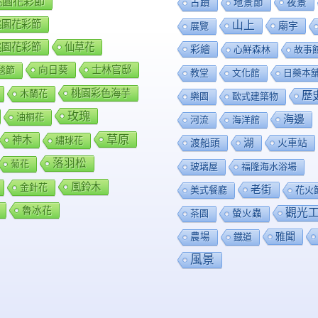
8桃園花彩節
夜景
古蹟
地景節
9桃園花彩節
山上
廟宇
展覽
0桃園花彩節
仙草花
彩繪
心鮮森林
故事
向日葵
士林官邸
毯節
教堂
文化館
日藥本
桃園彩色海芋
木蘭花
歷
樂園
歐式建築物
玫瑰
油桐花
海邊
河流
海洋館
草原
神木
繡球花
渡船頭
湖
火車站
落羽松
菊花
玻璃屋
福隆海水浴場
風鈴木
金針花
老街
美式餐廳
花火
魯冰花
觀光
茶園
螢火蟲
雅聞
農場
鐡道
風景