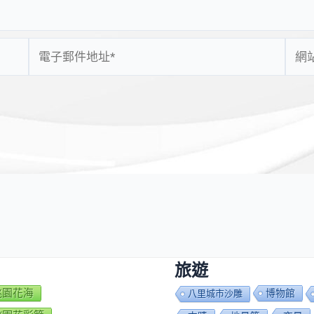
電
網
子
站
郵
網
件
址
地
址
*
旅遊
7桃園花海
博物館
八里城市沙雕