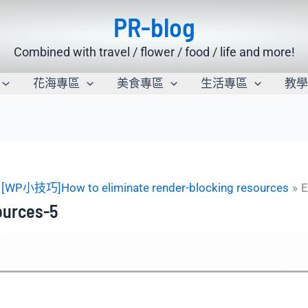
PR-blog
Combined with travel / flower / food / life and more!
花海專區
美食專區
生活專區
教
[WP小技巧]How to eliminate render-blocking resources
E
ources-5