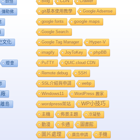
Blog
CDN
Crawler
妖怪
git基本使用教學
Google Adsense
彌勒佛
google fonts
google maps
館
Google Search
舖
史文化
Google Tag Manager
Hyper-V
imagify
JoyToKey
phpBB
PuTTY
QUIC.cloud CDN
燈會
Remote debug
SSH
SSL介紹與申請
webp
節
工廠
Windows11
WordPress 搬家
WP小技巧
離島
wordpress架站
主機
佈景主題
冷凝墊
卡通
動漫
圖書館
圖片處理
手機
廣告申請