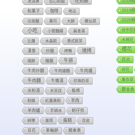
201
吃到飽
冰淇淋
包心粉園
201
咖啡
和菓子
地瓜
202
垃圾麵
壽司
大餅
嫰仙草
台中花
小吃
小管麵線
扁食湯
木棉花
比薩
水晶餃
港式飲茶
櫻花
燒烤
炒飯
漢堡
烤鴨
百合
牛排
燴飯
燒餅
荷花
牛肉爐
牛肉炒麵
牛肉熗麵
薰衣草
牛肉麵
牛雜湯
珍珠奶茶
鬱金香
米粉湯
米苔目
粄條
羊肉
粉圓
紅薑黃粉
羊肉爐
芋頭冰
蚵仔煎
蛋糕
蚵嗲
蛋塔
豆皮
豆花
車輪餅
關東煮