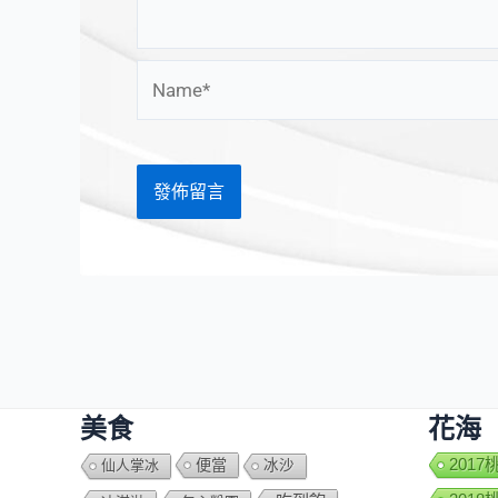
Name*
美食
花海
便當
201
仙人掌冰
冰沙