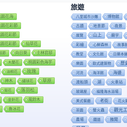
旅遊
7桃園花海
博物館
八里城市沙雕
8桃園花彩節
夜景
古蹟
地景節
9桃園花彩節
山上
廟宇
展覽
0桃園花彩節
仙草花
彩繪
心鮮森林
故事
向日葵
士林官邸
毯節
教堂
文化館
日藥本
桃園彩色海芋
木蘭花
歷
樂園
歐式建築物
玫瑰
油桐花
海邊
河流
海洋館
草原
神木
繡球花
渡船頭
湖
火車站
落羽松
菊花
玻璃屋
福隆海水浴場
風鈴木
金針花
老街
美式餐廳
花火
魯冰花
觀光
茶園
螢火蟲
雅聞
農場
鐡道