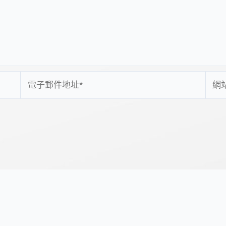
電
網
子
站
郵
網
件
址
地
址
*