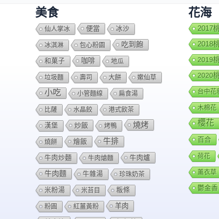
美食
花海
便當
201
仙人掌冰
冰沙
201
吃到飽
冰淇淋
包心粉園
201
咖啡
和菓子
地瓜
202
垃圾麵
壽司
大餅
嫰仙草
台中花
小吃
小管麵線
扁食湯
木棉花
比薩
水晶餃
港式飲茶
櫻花
燒烤
炒飯
漢堡
烤鴨
百合
牛排
燴飯
燒餅
荷花
牛肉爐
牛肉炒麵
牛肉熗麵
薰衣草
牛肉麵
牛雜湯
珍珠奶茶
鬱金香
米粉湯
米苔目
粄條
羊肉
粉圓
紅薑黃粉