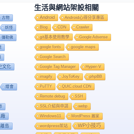
生活與網站架設相關
Android
Android心得分享專區
古物
Blog
CDN
Crawler
妖怪
git基本使用教學
Google Adsense
彌勒佛
google fonts
google maps
館
Google Search
舖
史文化
Google Tag Manager
Hyper-V
imagify
JoyToKey
phpBB
PuTTY
QUIC.cloud CDN
燈會
Remote debug
SSH
SSL介紹與申請
webp
節
工廠
Windows11
WordPress 搬家
WP小技巧
離島
wordpress架站