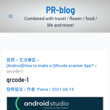
跳
PR-blog
至
主
Combined with travel / flower / food /
要
life and more!
內
容
首頁
生活專區
[Android]How to make a QRcode scanner App?
qrcode-1
qrcode-1
發佈留言
/ 作者:
Pierre
/
2021-06-15