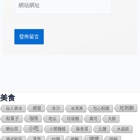
網
地
站
址
網
*
址
美食
吃到飽
便當
仙人掌冰
冰沙
冰淇淋
包心粉園
咖啡
和菓子
地瓜
垃圾麵
壽司
大餅
小吃
嫰仙草
小管麵線
扁食湯
比薩
水晶餃
燒烤
炒飯
港式飲茶
漢堡
烤鴨
燒餅