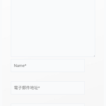
Name*
電
子
郵
件