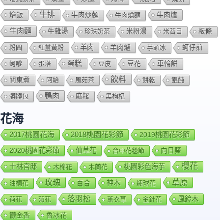
牛排
燴飯
牛肉爐
牛肉炒麵
牛肉熗麵
牛肉麵
牛雜湯
珍珠奶茶
米粉湯
米苔目
粄條
羊肉
羊肉爐
粉圓
紅薑黃粉
芋頭冰
蚵仔煎
蛋糕
蚵嗲
蛋塔
豆皮
豆花
車輪餅
飲料
關東煮
阿給
風茹茶
餅乾
餛飩
鴨肉
髒髒包
麻糬
黑枸杞
花海
2018桃園花彩節
2017桃園花海
2019桃園花彩節
2020桃園花彩節
仙草花
向日葵
台中花毯節
櫻花
士林官邸
桃園彩色海芋
木棉花
木蘭花
玫瑰
草原
百合
神木
油桐花
繡球花
落羽松
風鈴木
荷花
菊花
薰衣草
金針花
鬱金香
魯冰花