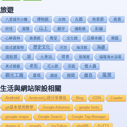
旅遊
博物館
夜景
八里城市沙雕
古物
古蹟
地景節
山上
廟宇
彩繪
妖怪
展覽
彌勒佛
心鮮森林
故事館
教堂
文化館
日藥本舖
樂園
歷史文化
海邊
歐式建築物
河流
海洋館
渡船頭
湖
火車站
燈會
玻璃屋
福隆海水浴場
老街
美式餐廳
花火節
茶園
螢火蟲
風景
觀光工廠
雅聞
離島
農場
鐡道
生活與網站架設相關
Android
Android心得分享專區
Blog
CDN
Crawler
git基本使用教學
Google Adsense
google fonts
google maps
Google Search
Google Tag Manager
Hyper-V
imagify
JoyToKey
phpBB
PuTTY