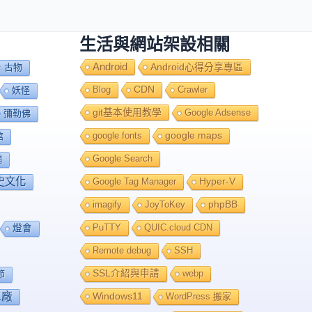
生活與網站架設相關
Android
Android心得分享專區
古物
Blog
CDN
Crawler
妖怪
git基本使用教學
Google Adsense
彌勒佛
google fonts
google maps
館
Google Search
舖
史文化
Google Tag Manager
Hyper-V
imagify
JoyToKey
phpBB
PuTTY
QUIC.cloud CDN
燈會
Remote debug
SSH
SSL介紹與申請
webp
節
工廠
Windows11
WordPress 搬家