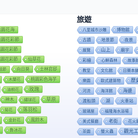
旅遊
7桃園花海
博物館
八里城市沙雕
8桃園花彩節
夜景
古蹟
地景節
9桃園花彩節
山上
廟宇
展覽
0桃園花彩節
仙草花
彩繪
心鮮森林
故事
向日葵
士林官邸
毯節
教堂
文化館
日藥本
桃園彩色海芋
木蘭花
歷
樂園
歐式建築物
玫瑰
油桐花
海邊
河流
海洋館
草原
神木
繡球花
渡船頭
湖
火車站
落羽松
菊花
玻璃屋
福隆海水浴場
風鈴木
金針花
老街
美式餐廳
花火
魯冰花
觀光
茶園
螢火蟲