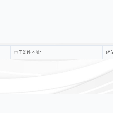
電
網
子
站
郵
網
件
址
地
址
*