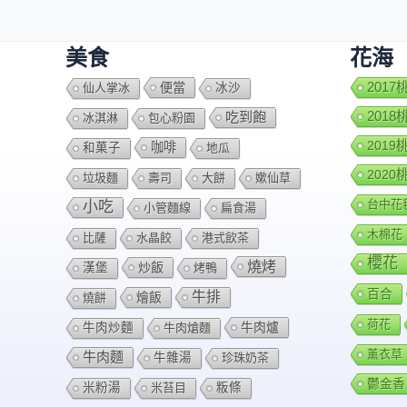
美食
花海
便當
201
仙人掌冰
冰沙
201
吃到飽
冰淇淋
包心粉園
201
咖啡
和菓子
地瓜
202
垃圾麵
壽司
大餅
嫰仙草
台中花
小吃
小管麵線
扁食湯
木棉花
比薩
水晶餃
港式飲茶
櫻花
燒烤
炒飯
漢堡
烤鴨
百合
牛排
燴飯
燒餅
荷花
牛肉爐
牛肉炒麵
牛肉熗麵
薰衣草
牛肉麵
牛雜湯
珍珠奶茶
鬱金香
米粉湯
米苔目
粄條