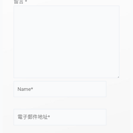
留言
*
Name*
電
子
郵