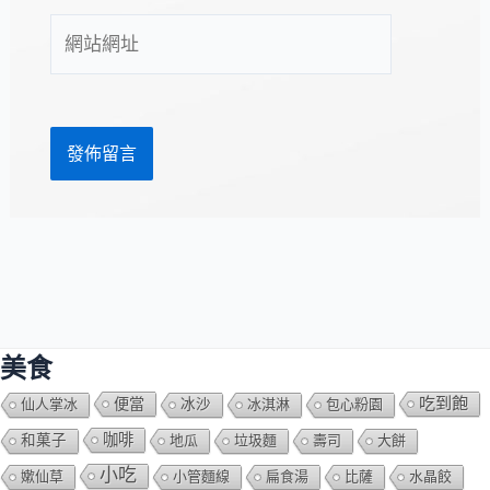
件
網
地
站
址
網
*
址
美食
吃到飽
便當
仙人掌冰
冰沙
冰淇淋
包心粉園
咖啡
和菓子
地瓜
垃圾麵
壽司
大餅
小吃
嫰仙草
小管麵線
扁食湯
比薩
水晶餃