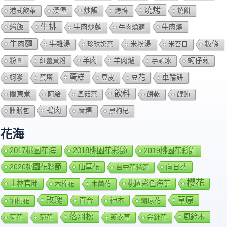
燒烤
炒飯
港式飲茶
漢堡
烤鴨
燒餅
牛排
燴飯
牛肉爐
牛肉炒麵
牛肉熗麵
牛肉麵
牛雜湯
珍珠奶茶
米粉湯
米苔目
粄條
羊肉
羊肉爐
粉圓
紅薑黃粉
芋頭冰
蚵仔煎
蛋糕
蚵嗲
蛋塔
豆皮
豆花
車輪餅
飲料
關東煮
阿給
風茹茶
餅乾
餛飩
鴨肉
髒髒包
麻糬
黑枸杞
花海
2018桃園花彩節
2017桃園花海
2019桃園花彩節
2020桃園花彩節
仙草花
向日葵
台中花毯節
櫻花
士林官邸
桃園彩色海芋
木棉花
木蘭花
玫瑰
草原
百合
神木
油桐花
繡球花
落羽松
風鈴木
荷花
菊花
薰衣草
金針花