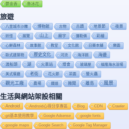
鬱金香
魯冰花
旅遊
博物館
夜景
八里城市沙雕
古物
古蹟
地景節
山上
廟宇
彩繪
妖怪
展覽
彌勒佛
心鮮森林
故事館
教堂
文化館
日藥本舖
樂園
歷史文化
海邊
歐式建築物
河流
海洋館
渡船頭
湖
火車站
燈會
玻璃屋
福隆海水浴場
老街
美式餐廳
花火節
茶園
螢火蟲
風景
觀光工廠
雅聞
離島
農場
鐡道
生活與網站架設相關
Android
Android心得分享專區
Blog
CDN
Crawler
git基本使用教學
Google Adsense
google fonts
google maps
Google Search
Google Tag Manager