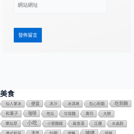
網
地
站
址
網
*
址
美食
吃到飽
便當
仙人掌冰
冰沙
冰淇淋
包心粉園
咖啡
和菓子
地瓜
垃圾麵
壽司
大餅
小吃
嫰仙草
小管麵線
扁食湯
比薩
水晶餃
燒烤
炒飯
港式飲茶
漢堡
烤鴨
燒餅