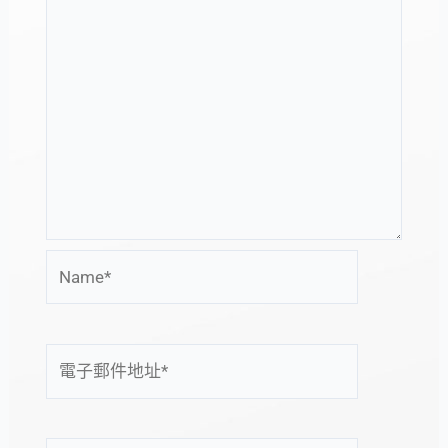
Name*
電
子
郵
件