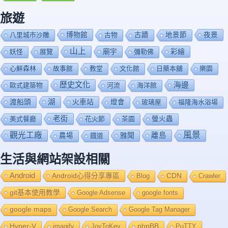
旅遊
博物館
夜景
八里城市沙雕
古物
古蹟
地景節
山上
廟宇
彩繪
妖怪
展覽
彌勒佛
心鮮森林
故事館
教堂
文化館
日藥本舖
樂園
歷史文化
海邊
歐式建築物
河流
海洋館
渡船頭
湖
火車站
燈會
玻璃屋
福隆海水浴場
老街
美式餐廳
花火節
茶園
螢火蟲
風景
觀光工廠
雅聞
離島
農場
鐡道
生活與網站架設相關
Android
Android心得分享專區
Blog
CDN
Crawler
git基本使用教學
Google Adsense
google fonts
google maps
Google Search
Google Tag Manager
Hyper-V
imagify
JoyToKey
phpBB
PuTTY