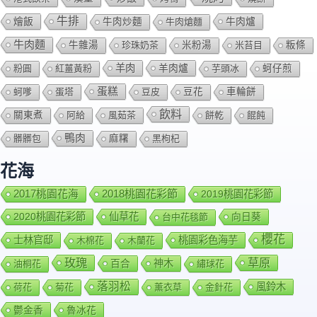
牛排
燴飯
牛肉爐
牛肉炒麵
牛肉熗麵
牛肉麵
牛雜湯
珍珠奶茶
米粉湯
米苔目
粄條
羊肉
羊肉爐
粉圓
紅薑黃粉
芋頭冰
蚵仔煎
蛋糕
蚵嗲
蛋塔
豆皮
豆花
車輪餅
飲料
關東煮
阿給
風茹茶
餅乾
餛飩
鴨肉
髒髒包
麻糬
黑枸杞
花海
2018桃園花彩節
2017桃園花海
2019桃園花彩節
2020桃園花彩節
仙草花
向日葵
台中花毯節
櫻花
士林官邸
桃園彩色海芋
木棉花
木蘭花
玫瑰
草原
百合
神木
油桐花
繡球花
落羽松
風鈴木
荷花
菊花
薰衣草
金針花
鬱金香
魯冰花