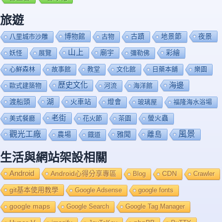
旅遊
博物館
夜景
八里城市沙雕
古物
古蹟
地景節
山上
廟宇
彩繪
妖怪
展覽
彌勒佛
心鮮森林
故事館
教堂
文化館
日藥本舖
樂園
歷史文化
海邊
歐式建築物
河流
海洋館
渡船頭
湖
火車站
燈會
玻璃屋
福隆海水浴場
老街
美式餐廳
花火節
茶園
螢火蟲
風景
觀光工廠
雅聞
離島
農場
鐡道
生活與網站架設相關
Android
Android心得分享專區
Blog
CDN
Crawler
git基本使用教學
Google Adsense
google fonts
google maps
Google Search
Google Tag Manager