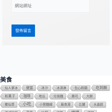
網
地
站
址
網
*
址
美食
吃到飽
便當
仙人掌冰
冰沙
冰淇淋
包心粉園
咖啡
和菓子
地瓜
垃圾麵
壽司
大餅
小吃
嫰仙草
小管麵線
扁食湯
比薩
水晶餃