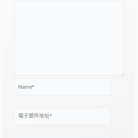
Name*
電
子
郵
件