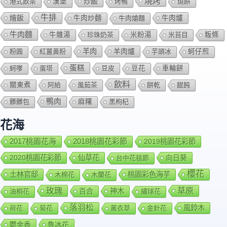
燒烤
炒飯
港式飲茶
漢堡
烤鴨
燒餅
牛排
燴飯
牛肉爐
牛肉炒麵
牛肉熗麵
牛肉麵
牛雜湯
珍珠奶茶
米粉湯
米苔目
粄條
羊肉
羊肉爐
粉圓
紅薑黃粉
芋頭冰
蚵仔煎
蛋糕
蚵嗲
蛋塔
豆皮
豆花
車輪餅
飲料
關東煮
阿給
風茹茶
餅乾
餛飩
鴨肉
髒髒包
麻糬
黑枸杞
花海
2018桃園花彩節
2017桃園花海
2019桃園花彩節
2020桃園花彩節
仙草花
向日葵
台中花毯節
櫻花
士林官邸
桃園彩色海芋
木棉花
木蘭花
玫瑰
草原
百合
神木
油桐花
繡球花
落羽松
風鈴木
荷花
菊花
薰衣草
金針花
鬱金香
魯冰花