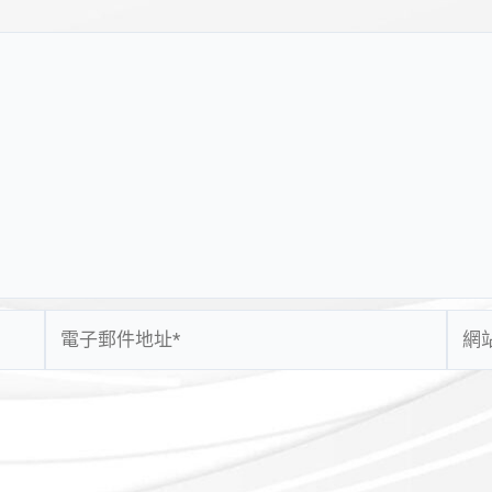
電
網
子
站
郵
網
件
址
地
址