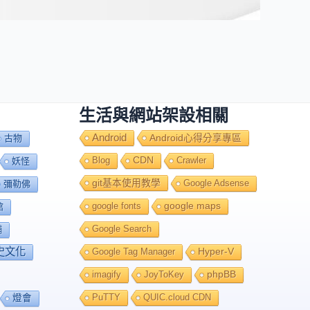
生活與網站架設相關
Android
Android心得分享專區
古物
Blog
CDN
Crawler
妖怪
git基本使用教學
Google Adsense
彌勒佛
google fonts
google maps
館
Google Search
舖
史文化
Google Tag Manager
Hyper-V
imagify
JoyToKey
phpBB
PuTTY
QUIC.cloud CDN
燈會