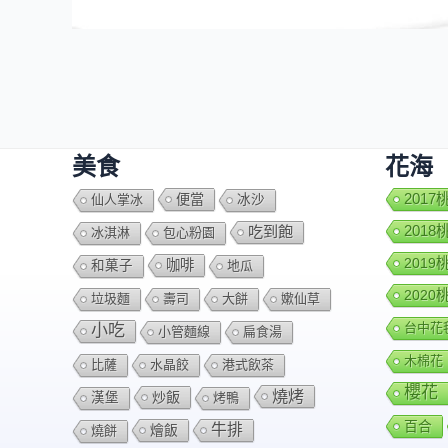
美食
花海
便當
201
仙人掌冰
冰沙
201
吃到飽
冰淇淋
包心粉園
201
咖啡
和菓子
地瓜
202
垃圾麵
壽司
大餅
嫰仙草
台中花
小吃
小管麵線
扁食湯
木棉花
比薩
水晶餃
港式飲茶
櫻花
燒烤
炒飯
漢堡
烤鴨
百合
牛排
燴飯
燒餅