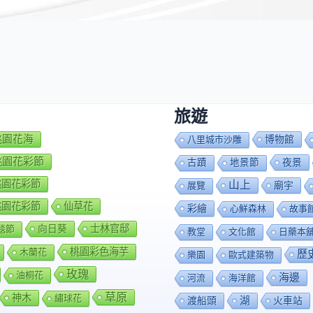
*
旅遊
7桃園花海
博物館
八里城市沙雕
8桃園花彩節
夜景
古蹟
地景節
9桃園花彩節
山上
廟宇
展覽
0桃園花彩節
仙草花
彩繪
心鮮森林
故事
向日葵
士林官邸
毯節
教堂
文化館
日藥本
桃園彩色海芋
木蘭花
歷
樂園
歐式建築物
玫瑰
油桐花
海邊
河流
海洋館
草原
神木
繡球花
渡船頭
湖
火車站