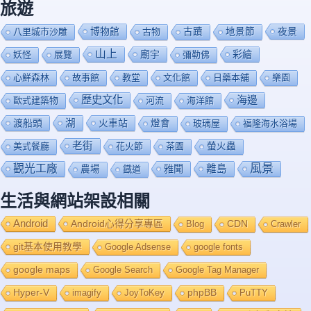
旅遊
博物館
夜景
八里城市沙雕
古物
古蹟
地景節
山上
廟宇
彩繪
妖怪
展覽
彌勒佛
心鮮森林
故事館
教堂
文化館
日藥本舖
樂園
歷史文化
海邊
歐式建築物
河流
海洋館
渡船頭
湖
火車站
燈會
玻璃屋
福隆海水浴場
老街
美式餐廳
花火節
茶園
螢火蟲
風景
觀光工廠
雅聞
離島
農場
鐡道
生活與網站架設相關
Android
Android心得分享專區
Blog
CDN
Crawler
git基本使用教學
Google Adsense
google fonts
google maps
Google Search
Google Tag Manager
Hyper-V
imagify
JoyToKey
phpBB
PuTTY