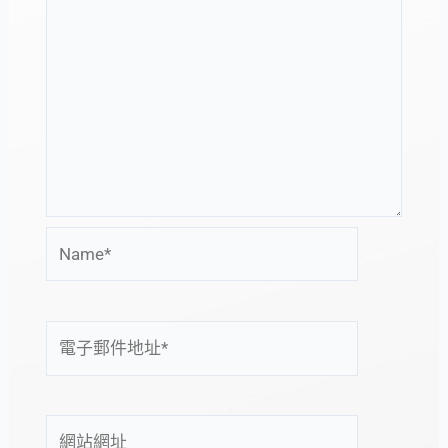
Name*
電
子
郵
件
網
地