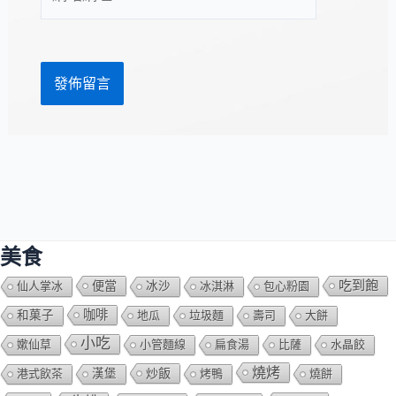
站
址
網
*
址
美食
吃到飽
便當
仙人掌冰
冰沙
冰淇淋
包心粉園
咖啡
和菓子
地瓜
垃圾麵
壽司
大餅
小吃
嫰仙草
小管麵線
扁食湯
比薩
水晶餃
燒烤
炒飯
港式飲茶
漢堡
烤鴨
燒餅