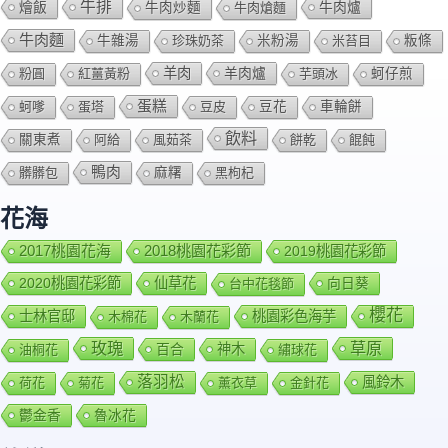
牛排
燴飯
牛肉爐
牛肉炒麵
牛肉熗麵
牛肉麵
牛雜湯
珍珠奶茶
米粉湯
米苔目
粄條
羊肉
羊肉爐
粉圓
紅薑黃粉
芋頭冰
蚵仔煎
蛋糕
蚵嗲
蛋塔
豆皮
豆花
車輪餅
飲料
關東煮
阿給
風茹茶
餅乾
餛飩
鴨肉
髒髒包
麻糬
黑枸杞
花海
2018桃園花彩節
2017桃園花海
2019桃園花彩節
2020桃園花彩節
仙草花
向日葵
台中花毯節
櫻花
士林官邸
桃園彩色海芋
木棉花
木蘭花
玫瑰
草原
百合
神木
油桐花
繡球花
落羽松
風鈴木
荷花
菊花
薰衣草
金針花
鬱金香
魯冰花